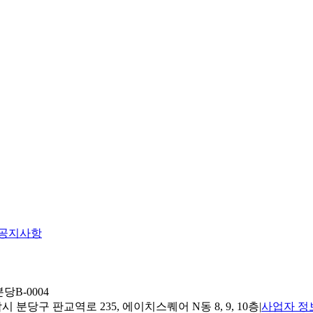
공지사항
당B-0004
 분당구 판교역로 235, 에이치스퀘어 N동 8, 9, 10층
|
사업자 정