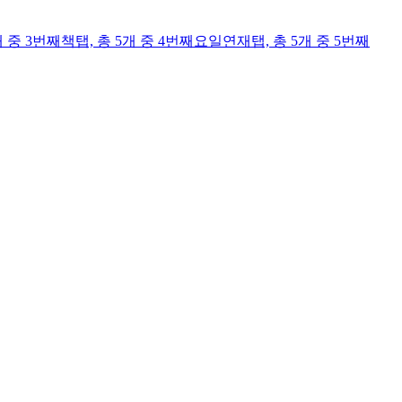
개 중 3번째
책
탭,
총 5개 중 4번째
요일연재
탭,
총 5개 중 5번째