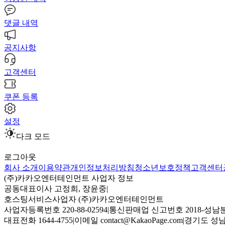
댓글 내역
공지사항
고객센터
쿠폰 등록
설정
다크 모드
로그아웃
회사 소개
이용약관
개인정보처리방침
청소년보호정책
고객센터
(주)카카오엔터테인먼트 사업자 정보
공동대표이사 고정희, 장윤중
|
호스팅서비스사업자 (주)카카오엔터테인먼트
사업자등록번호 220-88-02594
|
통신판매업 신고번호 2018-성남분
대표전화 1644-4755
|
이메일 contact@KakaoPage.com
|
경기도 성남시