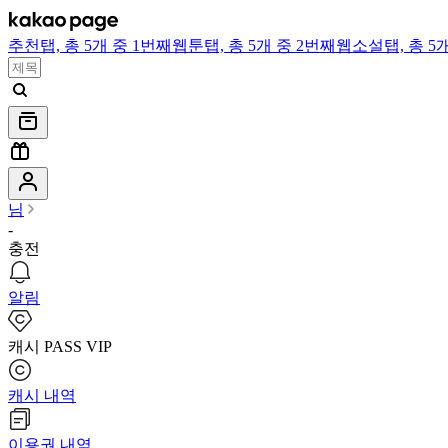
추천
탭,
총 5개 중 1번째
웹툰
탭,
총 5개 중 2번째
웹소설
탭,
총 5
님
-
충전
알림
캐시 PASS VIP
캐시 내역
이용권 내역