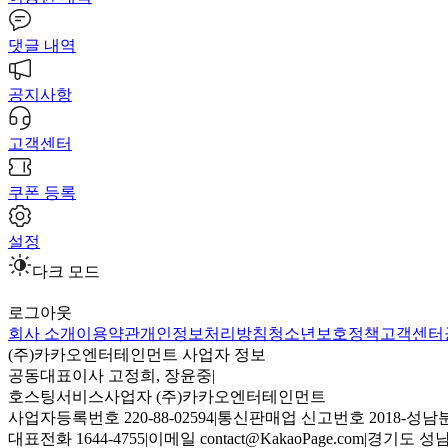
댓글 내역
공지사항
고객센터
쿠폰 등록
설정
다크 모드
로그아웃
회사 소개
이용약관
개인정보처리방침
청소년보호정책
고객센터
(주)카카오엔터테인먼트 사업자 정보
공동대표이사 고정희, 장윤중
|
호스팅서비스사업자 (주)카카오엔터테인먼트
사업자등록번호 220-88-02594
|
통신판매업 신고번호 2018-성남분
대표전화 1644-4755
|
이메일 contact@KakaoPage.com
|
경기도 성남시