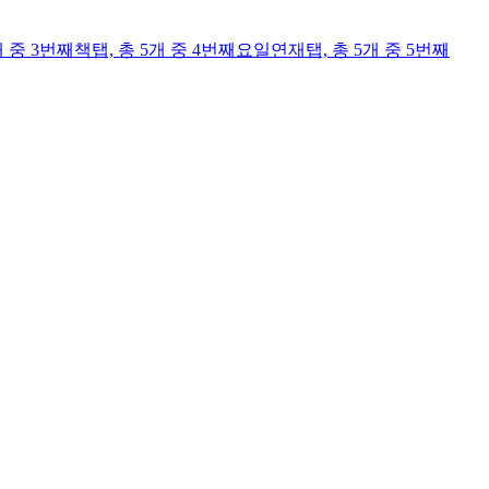
개 중 3번째
책
탭,
총 5개 중 4번째
요일연재
탭,
총 5개 중 5번째