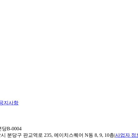
공지사항
당B-0004
 분당구 판교역로 235, 에이치스퀘어 N동 8, 9, 10층
|
사업자 정