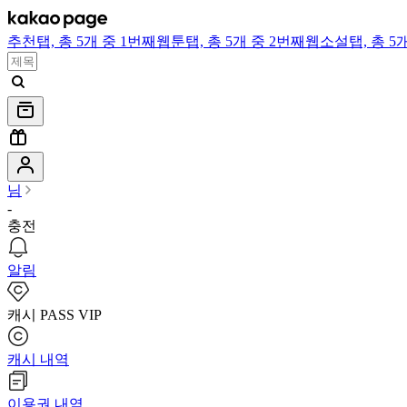
추천
탭,
총 5개 중 1번째
웹툰
탭,
총 5개 중 2번째
웹소설
탭,
총 5
님
-
충전
알림
캐시 PASS VIP
캐시 내역
이용권 내역