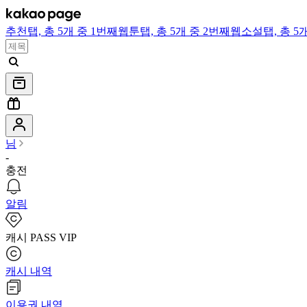
추천
탭,
총 5개 중 1번째
웹툰
탭,
총 5개 중 2번째
웹소설
탭,
총 5
님
-
충전
알림
캐시 PASS VIP
캐시 내역
이용권 내역