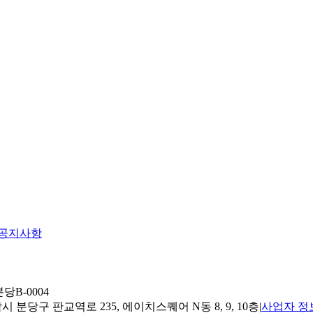
공지사항
당B-0004
 분당구 판교역로 235, 에이치스퀘어 N동 8, 9, 10층
|
사업자 정