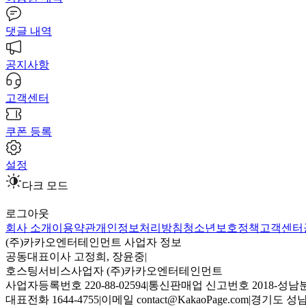
댓글 내역
공지사항
고객센터
쿠폰 등록
설정
다크 모드
로그아웃
회사 소개
이용약관
개인정보처리방침
청소년보호정책
고객센터
(주)카카오엔터테인먼트 사업자 정보
공동대표이사 고정희, 장윤중
|
호스팅서비스사업자 (주)카카오엔터테인먼트
사업자등록번호 220-88-02594
|
통신판매업 신고번호 2018-성남분
대표전화 1644-4755
|
이메일 contact@KakaoPage.com
|
경기도 성남시