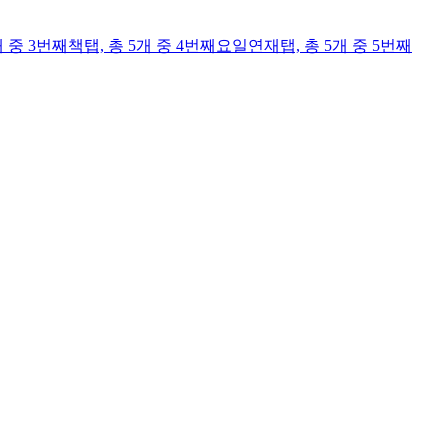
개 중 3번째
책
탭,
총 5개 중 4번째
요일연재
탭,
총 5개 중 5번째