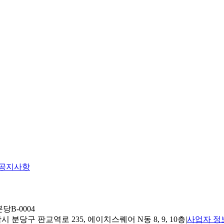
공지사항
당B-0004
 분당구 판교역로 235, 에이치스퀘어 N동 8, 9, 10층
|
사업자 정