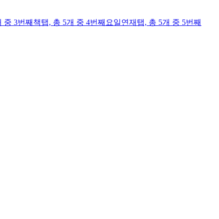
개 중 3번째
책
탭,
총 5개 중 4번째
요일연재
탭,
총 5개 중 5번째