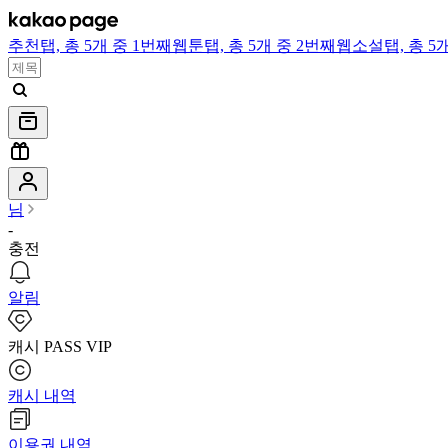
추천
탭,
총 5개 중 1번째
웹툰
탭,
총 5개 중 2번째
웹소설
탭,
총 5
님
-
충전
알림
캐시 PASS VIP
캐시 내역
이용권 내역