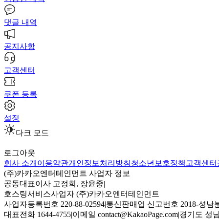
댓글 내역
공지사항
고객센터
쿠폰 등록
설정
다크 모드
로그아웃
회사 소개
이용약관
개인정보처리방침
청소년보호정책
고객센터
(주)카카오엔터테인먼트 사업자 정보
공동대표이사 고정희, 장윤중
|
호스팅서비스사업자 (주)카카오엔터테인먼트
사업자등록번호 220-88-02594
|
통신판매업 신고번호 2018-성남분
대표전화 1644-4755
|
이메일 contact@KakaoPage.com
|
경기도 성남시