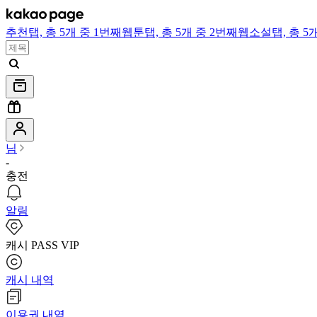
추천
탭,
총 5개 중 1번째
웹툰
탭,
총 5개 중 2번째
웹소설
탭,
총 5
님
-
충전
알림
캐시 PASS VIP
캐시 내역
이용권 내역