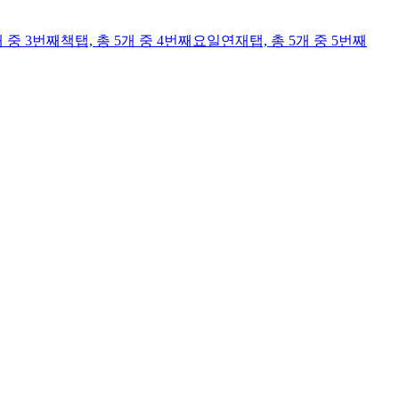
개 중 3번째
책
탭,
총 5개 중 4번째
요일연재
탭,
총 5개 중 5번째