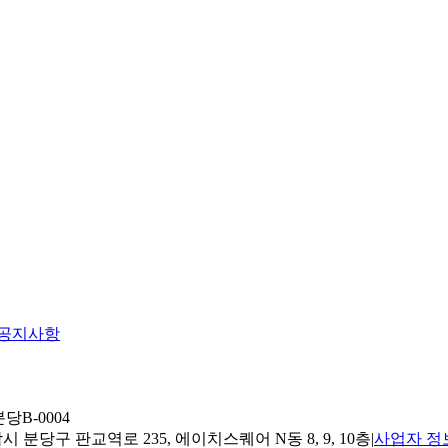
공지사항
당B-0004
 분당구 판교역로 235, 에이치스퀘어 N동 8, 9, 10층
|
사업자 정