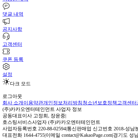
댓글 내역
공지사항
고객센터
쿠폰 등록
설정
다크 모드
로그아웃
회사 소개
이용약관
개인정보처리방침
청소년보호정책
고객센터
(주)카카오엔터테인먼트 사업자 정보
공동대표이사 고정희, 장윤중
|
호스팅서비스사업자 (주)카카오엔터테인먼트
사업자등록번호 220-88-02594
|
통신판매업 신고번호 2018-성남분
대표전화 1644-4755
|
이메일 contact@KakaoPage.com
|
경기도 성남시