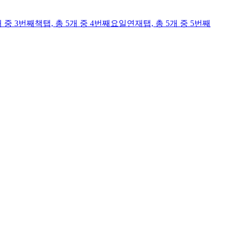
개 중 3번째
책
탭,
총 5개 중 4번째
요일연재
탭,
총 5개 중 5번째