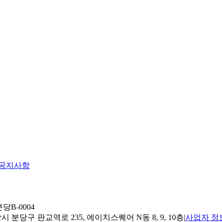
공지사항
당B-0004
 분당구 판교역로 235, 에이치스퀘어 N동 8, 9, 10층
|
사업자 정