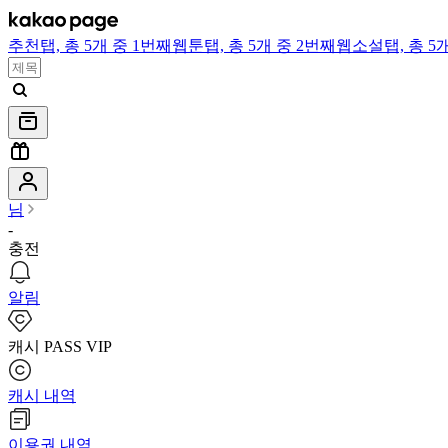
추천
탭,
총 5개 중 1번째
웹툰
탭,
총 5개 중 2번째
웹소설
탭,
총 5
님
-
충전
알림
캐시 PASS VIP
캐시 내역
이용권 내역