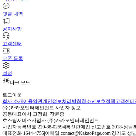
댓글 내역
공지사항
고객센터
쿠폰 등록
설정
다크 모드
로그아웃
회사 소개
이용약관
개인정보처리방침
청소년보호정책
고객센터
(주)카카오엔터테인먼트 사업자 정보
공동대표이사 고정희, 장윤중
|
호스팅서비스사업자 (주)카카오엔터테인먼트
사업자등록번호 220-88-02594
|
통신판매업 신고번호 2018-성남분
대표전화 1644-4755
|
이메일 contact@KakaoPage.com
|
경기도 성남시