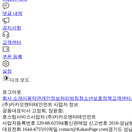
댓글 내역
공지사항
고객센터
쿠폰 등록
설정
다크 모드
로그아웃
회사 소개
이용약관
개인정보처리방침
청소년보호정책
고객센터
(주)카카오엔터테인먼트 사업자 정보
공동대표이사 고정희, 장윤중
|
호스팅서비스사업자 (주)카카오엔터테인먼트
사업자등록번호 220-88-02594
|
통신판매업 신고번호 2018-성남분
대표전화 1644-4755
|
이메일 contact@KakaoPage.com
|
경기도 성남시