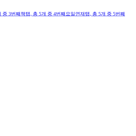
개 중 3번째
책
탭,
총 5개 중 4번째
요일연재
탭,
총 5개 중 5번째