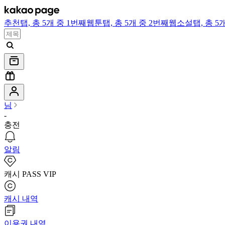
추천
탭,
총 5개 중 1번째
웹툰
탭,
총 5개 중 2번째
웹소설
탭,
총 5
님
-
충전
알림
캐시 PASS VIP
캐시 내역
이용권 내역