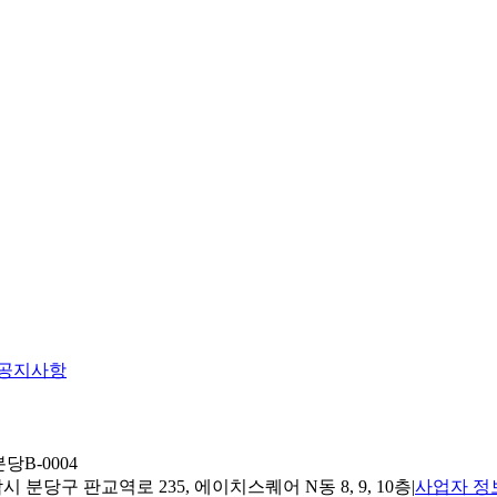
공지사항
당B-0004
 분당구 판교역로 235, 에이치스퀘어 N동 8, 9, 10층
|
사업자 정