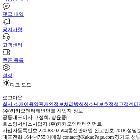
댓글 내역
공지사항
고객센터
쿠폰 등록
설정
다크 모드
로그아웃
회사 소개
이용약관
개인정보처리방침
청소년보호정책
고객센터
(주)카카오엔터테인먼트 사업자 정보
공동대표이사 고정희, 장윤중
|
호스팅서비스사업자 (주)카카오엔터테인먼트
사업자등록번호 220-88-02594
|
통신판매업 신고번호 2018-성남분
대표전화 1644-4755
|
이메일 contact@KakaoPage.com
|
경기도 성남시