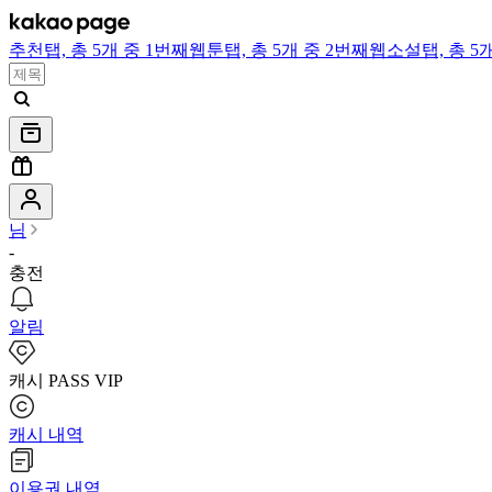
추천
탭,
총 5개 중 1번째
웹툰
탭,
총 5개 중 2번째
웹소설
탭,
총 5
님
-
충전
알림
캐시 PASS VIP
캐시 내역
이용권 내역