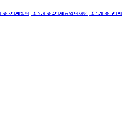
개 중 3번째
책
탭,
총 5개 중 4번째
요일연재
탭,
총 5개 중 5번째