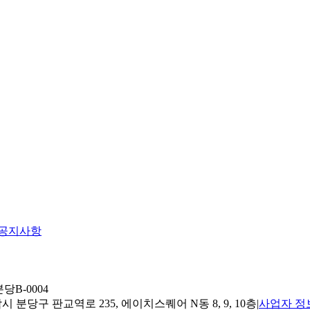
공지사항
당B-0004
 분당구 판교역로 235, 에이치스퀘어 N동 8, 9, 10층
|
사업자 정