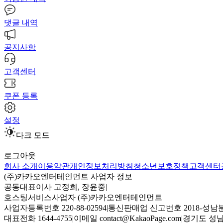
댓글 내역
공지사항
고객센터
쿠폰 등록
설정
다크 모드
로그아웃
회사 소개
이용약관
개인정보처리방침
청소년보호정책
고객센터
(주)카카오엔터테인먼트 사업자 정보
공동대표이사 고정희, 장윤중
|
호스팅서비스사업자 (주)카카오엔터테인먼트
사업자등록번호 220-88-02594
|
통신판매업 신고번호 2018-성남분
대표전화 1644-4755
|
이메일 contact@KakaoPage.com
|
경기도 성남시