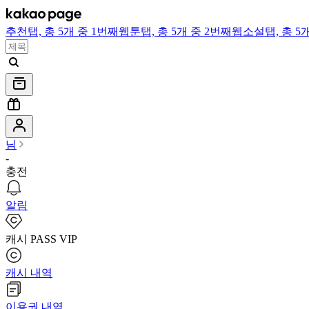
추천
탭,
총 5개 중 1번째
웹툰
탭,
총 5개 중 2번째
웹소설
탭,
총 5
님
-
충전
알림
캐시 PASS VIP
캐시 내역
이용권 내역