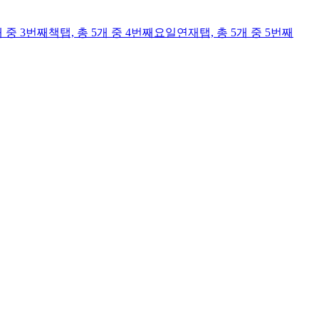
개 중 3번째
책
탭,
총 5개 중 4번째
요일연재
탭,
총 5개 중 5번째