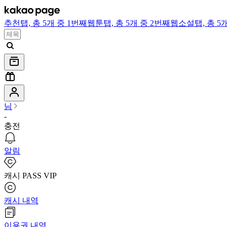
추천
탭,
총 5개 중 1번째
웹툰
탭,
총 5개 중 2번째
웹소설
탭,
총 5
님
-
충전
알림
캐시 PASS VIP
캐시 내역
이용권 내역