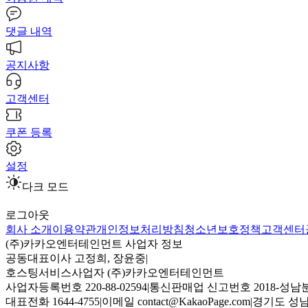
댓글 내역
공지사항
고객센터
쿠폰 등록
설정
다크 모드
로그아웃
회사 소개
이용약관
개인정보처리방침
청소년보호정책
고객센터
(주)카카오엔터테인먼트 사업자 정보
공동대표이사 고정희, 장윤중
|
호스팅서비스사업자 (주)카카오엔터테인먼트
사업자등록번호 220-88-02594
|
통신판매업 신고번호 2018-성남분
대표전화 1644-4755
|
이메일 contact@KakaoPage.com
|
경기도 성남시