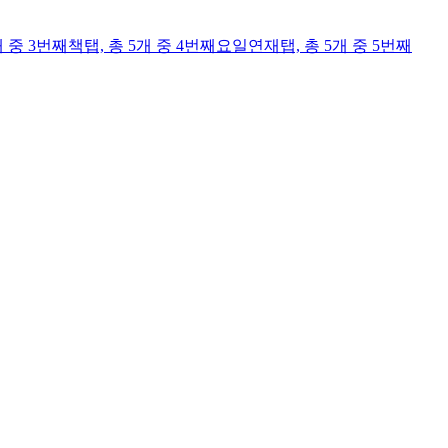
개 중 3번째
책
탭,
총 5개 중 4번째
요일연재
탭,
총 5개 중 5번째