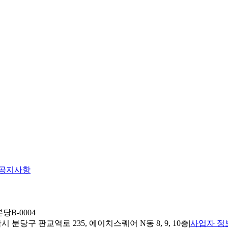
공지사항
당B-0004
 분당구 판교역로 235, 에이치스퀘어 N동 8, 9, 10층
|
사업자 정