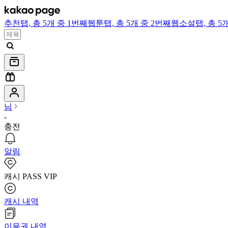
추천
탭,
총 5개 중 1번째
웹툰
탭,
총 5개 중 2번째
웹소설
탭,
총 5
님
-
충전
알림
캐시 PASS VIP
캐시 내역
이용권 내역