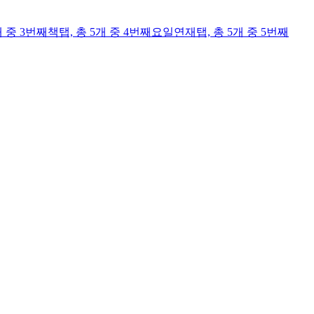
개 중 3번째
책
탭,
총 5개 중 4번째
요일연재
탭,
총 5개 중 5번째