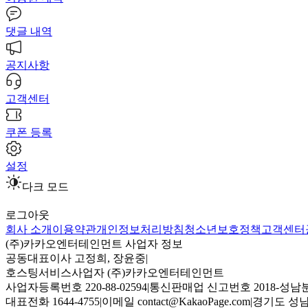
댓글 내역
공지사항
고객센터
쿠폰 등록
설정
다크 모드
로그아웃
회사 소개
이용약관
개인정보처리방침
청소년보호정책
고객센터
(주)카카오엔터테인먼트 사업자 정보
공동대표이사 고정희, 장윤중
|
호스팅서비스사업자 (주)카카오엔터테인먼트
사업자등록번호 220-88-02594
|
통신판매업 신고번호 2018-성남분
대표전화 1644-4755
|
이메일 contact@KakaoPage.com
|
경기도 성남시