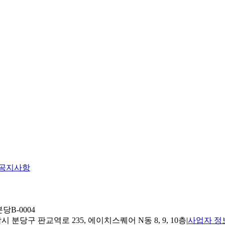
공지사항
당B-0004
 분당구 판교역로 235, 에이치스퀘어 N동 8, 9, 10층
|
사업자 정