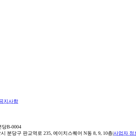
공지사항
당B-0004
 분당구 판교역로 235, 에이치스퀘어 N동 8, 9, 10층
|
사업자 정