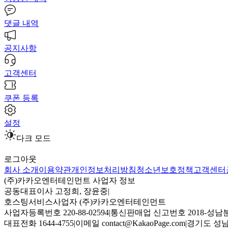
댓글 내역
공지사항
고객센터
쿠폰 등록
설정
다크 모드
로그아웃
회사 소개
이용약관
개인정보처리방침
청소년보호정책
고객센터
(주)카카오엔터테인먼트 사업자 정보
공동대표이사 고정희, 장윤중
|
호스팅서비스사업자 (주)카카오엔터테인먼트
사업자등록번호 220-88-02594
|
통신판매업 신고번호 2018-성남분
대표전화 1644-4755
|
이메일 contact@KakaoPage.com
|
경기도 성남시