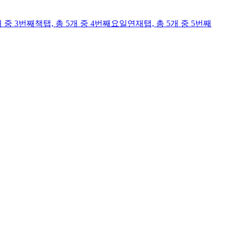
개 중 3번째
책
탭,
총 5개 중 4번째
요일연재
탭,
총 5개 중 5번째