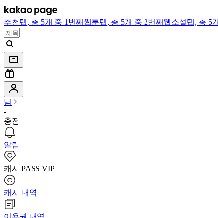
추천
탭,
총 5개 중 1번째
웹툰
탭,
총 5개 중 2번째
웹소설
탭,
총 5
님
-
충전
알림
캐시 PASS VIP
캐시 내역
이용권 내역