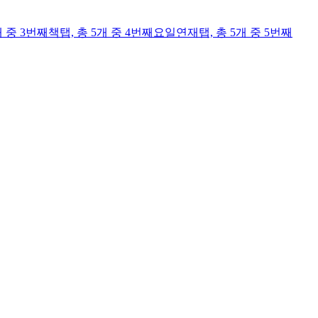
개 중 3번째
책
탭,
총 5개 중 4번째
요일연재
탭,
총 5개 중 5번째