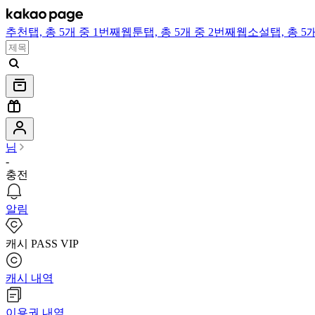
추천
탭,
총 5개 중 1번째
웹툰
탭,
총 5개 중 2번째
웹소설
탭,
총 5
님
-
충전
알림
캐시 PASS VIP
캐시 내역
이용권 내역