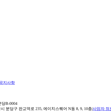
공지사항
당B-0004
 분당구 판교역로 235, 에이치스퀘어 N동 8, 9, 10층
|
사업자 정