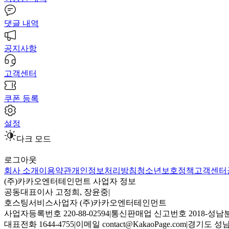
댓글 내역
공지사항
고객센터
쿠폰 등록
설정
다크 모드
로그아웃
회사 소개
이용약관
개인정보처리방침
청소년보호정책
고객센터
(주)카카오엔터테인먼트 사업자 정보
공동대표이사 고정희, 장윤중
|
호스팅서비스사업자 (주)카카오엔터테인먼트
사업자등록번호 220-88-02594
|
통신판매업 신고번호 2018-성남분
대표전화 1644-4755
|
이메일 contact@KakaoPage.com
|
경기도 성남시