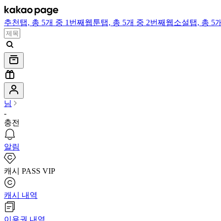
추천
탭,
총 5개 중 1번째
웹툰
탭,
총 5개 중 2번째
웹소설
탭,
총 5
님
-
충전
알림
캐시 PASS VIP
캐시 내역
이용권 내역