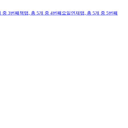
개 중 3번째
책
탭,
총 5개 중 4번째
요일연재
탭,
총 5개 중 5번째