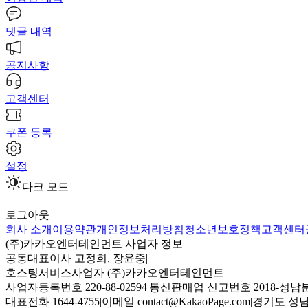
댓글 내역
공지사항
고객센터
쿠폰 등록
설정
다크 모드
로그아웃
회사 소개
이용약관
개인정보처리방침
청소년보호정책
고객센터
(주)카카오엔터테인먼트 사업자 정보
공동대표이사 고정희, 장윤중
|
호스팅서비스사업자 (주)카카오엔터테인먼트
사업자등록번호 220-88-02594
|
통신판매업 신고번호 2018-성남분
대표전화 1644-4755
|
이메일 contact@KakaoPage.com
|
경기도 성남시