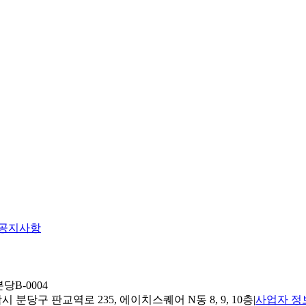
공지사항
당B-0004
 분당구 판교역로 235, 에이치스퀘어 N동 8, 9, 10층
|
사업자 정