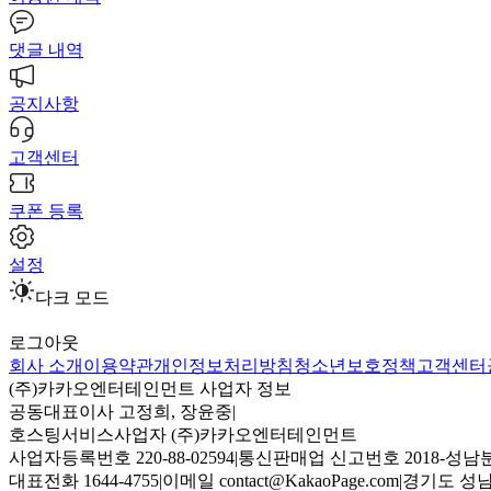
댓글 내역
공지사항
고객센터
쿠폰 등록
설정
다크 모드
로그아웃
회사 소개
이용약관
개인정보처리방침
청소년보호정책
고객센터
(주)카카오엔터테인먼트 사업자 정보
공동대표이사 고정희, 장윤중
|
호스팅서비스사업자 (주)카카오엔터테인먼트
사업자등록번호 220-88-02594
|
통신판매업 신고번호 2018-성남분
대표전화 1644-4755
|
이메일 contact@KakaoPage.com
|
경기도 성남시