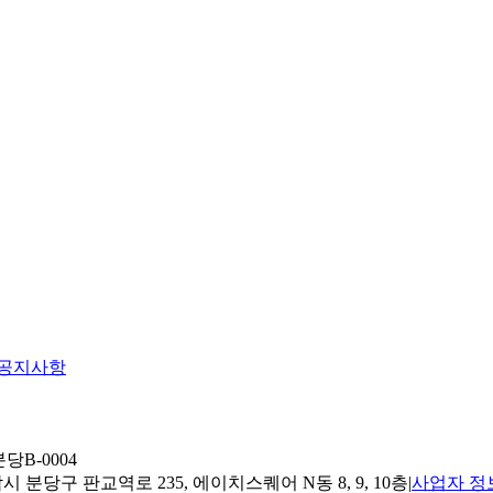
공지사항
당B-0004
 분당구 판교역로 235, 에이치스퀘어 N동 8, 9, 10층
|
사업자 정