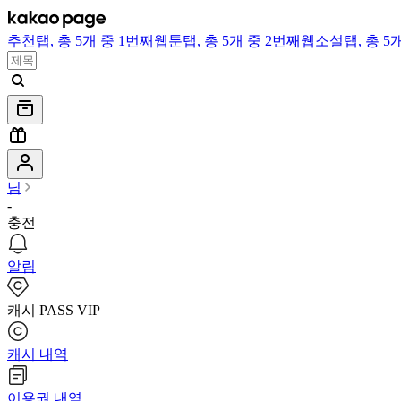
추천
탭,
총 5개 중 1번째
웹툰
탭,
총 5개 중 2번째
웹소설
탭,
총 5
님
-
충전
알림
캐시 PASS VIP
캐시 내역
이용권 내역