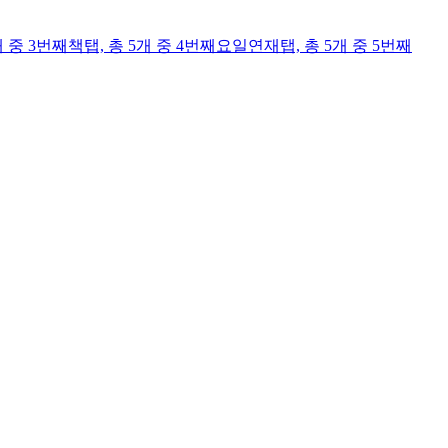
개 중 3번째
책
탭,
총 5개 중 4번째
요일연재
탭,
총 5개 중 5번째