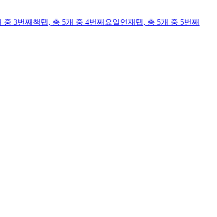
개 중 3번째
책
탭,
총 5개 중 4번째
요일연재
탭,
총 5개 중 5번째