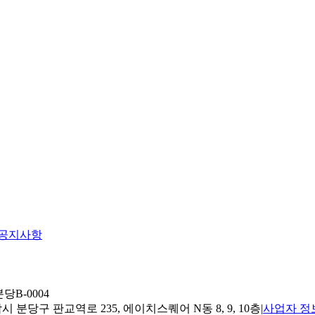
공지사항
당B-0004
 분당구 판교역로 235, 에이치스퀘어 N동 8, 9, 10층
|
사업자 정