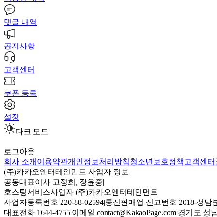
댓글 내역
공지사항
고객센터
쿠폰 등록
설정
다크 모드
로그아웃
회사 소개
이용약관
개인정보처리방침
청소년보호정책
고객센터
(주)카카오엔터테인먼트 사업자 정보
공동대표이사 고정희, 장윤중
|
호스팅서비스사업자 (주)카카오엔터테인먼트
사업자등록번호 220-88-02594
|
통신판매업 신고번호 2018-성남분
대표전화 1644-4755
|
이메일 contact@KakaoPage.com
|
경기도 성남시