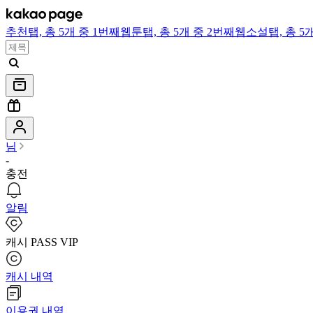
추천
탭,
총 5개 중 1번째
웹툰
탭,
총 5개 중 2번째
웹소설
탭,
총 5
님
-
충전
알림
캐시 PASS VIP
캐시 내역
이용권 내역