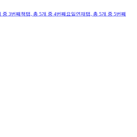
개 중 3번째
책
탭,
총 5개 중 4번째
요일연재
탭,
총 5개 중 5번째