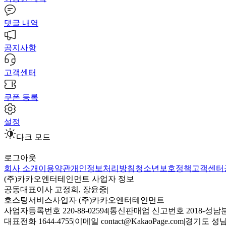
댓글 내역
공지사항
고객센터
쿠폰 등록
설정
다크 모드
로그아웃
회사 소개
이용약관
개인정보처리방침
청소년보호정책
고객센터
(주)카카오엔터테인먼트 사업자 정보
공동대표이사 고정희, 장윤중
|
호스팅서비스사업자 (주)카카오엔터테인먼트
사업자등록번호 220-88-02594
|
통신판매업 신고번호 2018-성남분
대표전화 1644-4755
|
이메일 contact@KakaoPage.com
|
경기도 성남시