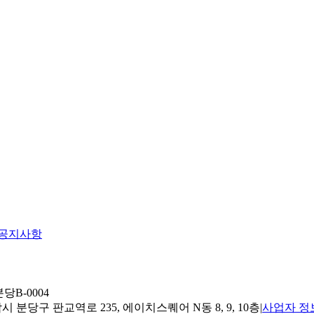
공지사항
당B-0004
 분당구 판교역로 235, 에이치스퀘어 N동 8, 9, 10층
|
사업자 정