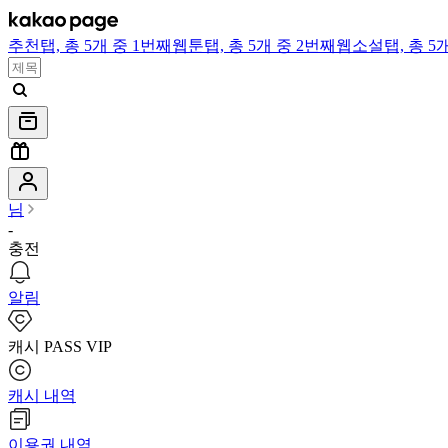
추천
탭,
총 5개 중 1번째
웹툰
탭,
총 5개 중 2번째
웹소설
탭,
총 5
님
-
충전
알림
캐시 PASS VIP
캐시 내역
이용권 내역