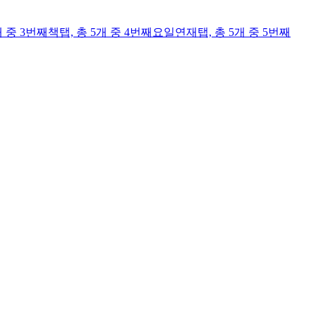
개 중 3번째
책
탭,
총 5개 중 4번째
요일연재
탭,
총 5개 중 5번째