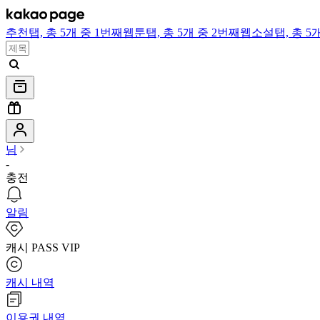
추천
탭,
총 5개 중 1번째
웹툰
탭,
총 5개 중 2번째
웹소설
탭,
총 5
님
-
충전
알림
캐시 PASS VIP
캐시 내역
이용권 내역