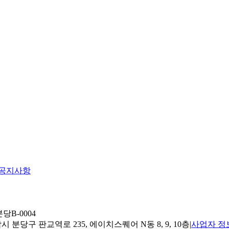
공지사항
당B-0004
 분당구 판교역로 235, 에이치스퀘어 N동 8, 9, 10층
|
사업자 정