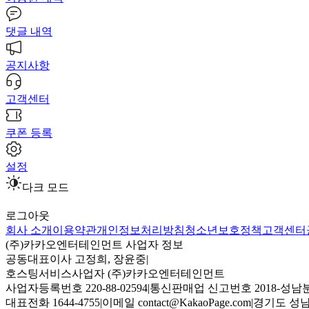
댓글 내역
공지사항
고객센터
쿠폰 등록
설정
다크 모드
로그아웃
회사 소개
이용약관
개인정보처리방침
청소년보호정책
고객센터
(주)카카오엔터테인먼트 사업자 정보
공동대표이사 고정희, 장윤중
|
호스팅서비스사업자 (주)카카오엔터테인먼트
사업자등록번호 220-88-02594
|
통신판매업 신고번호 2018-성남분
대표전화 1644-4755
|
이메일 contact@KakaoPage.com
|
경기도 성남시