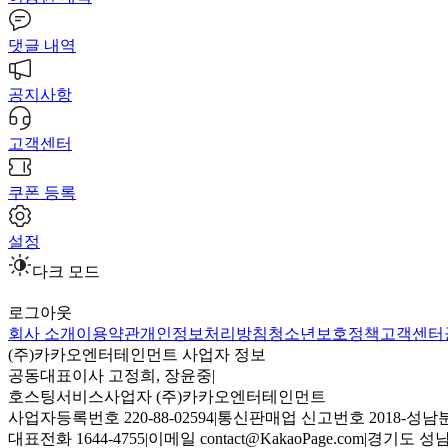
댓글 내역
공지사항
고객센터
쿠폰 등록
설정
다크 모드
로그아웃
회사 소개
이용약관
개인정보처리방침
청소년보호정책
고객센터
(주)카카오엔터테인먼트 사업자 정보
공동대표이사 고정희, 장윤중
|
호스팅서비스사업자 (주)카카오엔터테인먼트
사업자등록번호 220-88-02594
|
통신판매업 신고번호 2018-성남분
대표전화 1644-4755
|
이메일 contact@KakaoPage.com
|
경기도 성남시