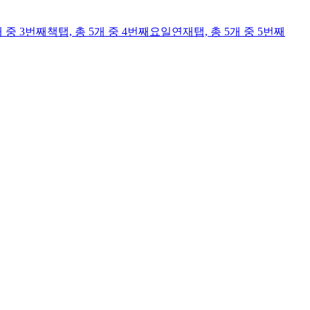
개 중 3번째
책
탭,
총 5개 중 4번째
요일연재
탭,
총 5개 중 5번째