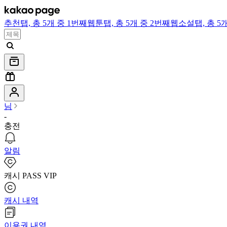
추천
탭,
총 5개 중 1번째
웹툰
탭,
총 5개 중 2번째
웹소설
탭,
총 5
님
-
충전
알림
캐시 PASS VIP
캐시 내역
이용권 내역