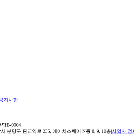
공지사항
당B-0004
 분당구 판교역로 235, 에이치스퀘어 N동 8, 9, 10층
|
사업자 정