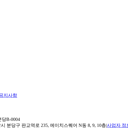
공지사항
당B-0004
 분당구 판교역로 235, 에이치스퀘어 N동 8, 9, 10층
|
사업자 정