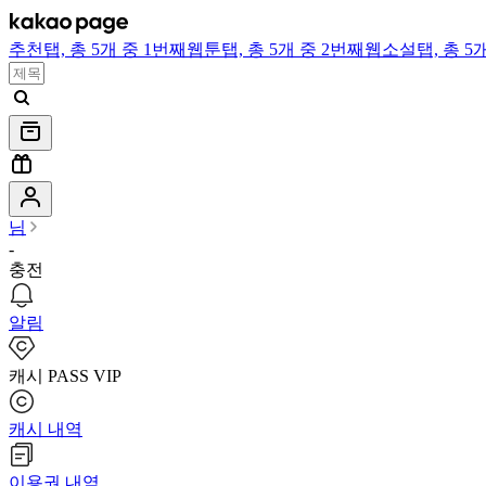
추천
탭,
총 5개 중 1번째
웹툰
탭,
총 5개 중 2번째
웹소설
탭,
총 5
님
-
충전
알림
캐시 PASS VIP
캐시 내역
이용권 내역