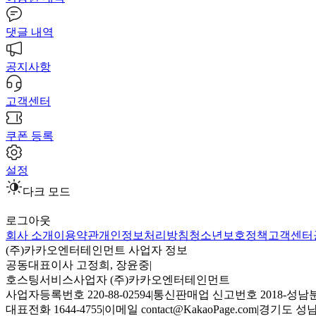
댓글 내역
공지사항
고객센터
쿠폰 등록
설정
다크 모드
로그아웃
회사 소개
이용약관
개인정보처리방침
청소년보호정책
고객센터
(주)카카오엔터테인먼트 사업자 정보
공동대표이사 고정희, 장윤중
|
호스팅서비스사업자 (주)카카오엔터테인먼트
사업자등록번호 220-88-02594
|
통신판매업 신고번호 2018-성남분
대표전화 1644-4755
|
이메일 contact@KakaoPage.com
|
경기도 성남시