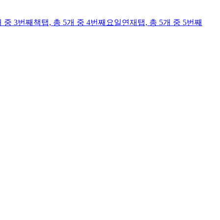
개 중 3번째
책
탭,
총 5개 중 4번째
요일연재
탭,
총 5개 중 5번째