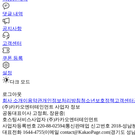
댓글 내역
공지사항
고객센터
쿠폰 등록
설정
다크 모드
로그아웃
회사 소개
이용약관
개인정보처리방침
청소년보호정책
고객센터
(주)카카오엔터테인먼트 사업자 정보
공동대표이사 고정희, 장윤중
|
호스팅서비스사업자 (주)카카오엔터테인먼트
사업자등록번호 220-88-02594
|
통신판매업 신고번호 2018-성남분
대표전화 1644-4755
|
이메일 contact@KakaoPage.com
|
경기도 성남시