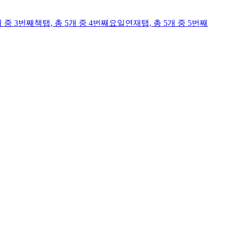
개 중 3번째
책
탭,
총 5개 중 4번째
요일연재
탭,
총 5개 중 5번째