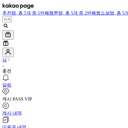
추천
탭,
총 5개 중 1번째
웹툰
탭,
총 5개 중 2번째
웹소설
탭,
총 5
님
-
충전
알림
캐시 PASS VIP
캐시 내역
이용권 내역