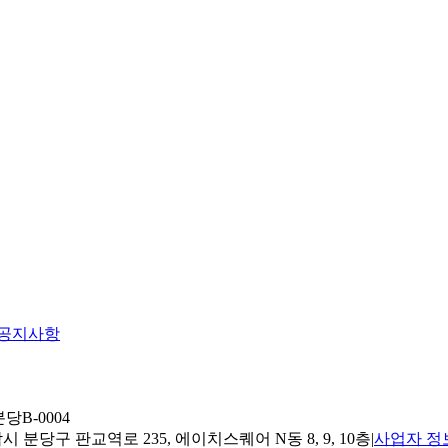
공지사항
당B-0004
 분당구 판교역로 235, 에이치스퀘어 N동 8, 9, 10층
|
사업자 정