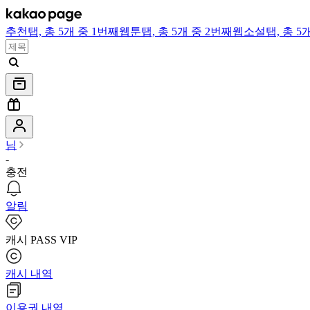
추천
탭,
총 5개 중 1번째
웹툰
탭,
총 5개 중 2번째
웹소설
탭,
총 5
님
-
충전
알림
캐시 PASS VIP
캐시 내역
이용권 내역