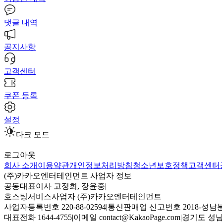
댓글 내역
공지사항
고객센터
쿠폰 등록
설정
다크 모드
로그아웃
회사 소개
이용약관
개인정보처리방침
청소년보호정책
고객센터
(주)카카오엔터테인먼트 사업자 정보
공동대표이사 고정희, 장윤중
|
호스팅서비스사업자 (주)카카오엔터테인먼트
사업자등록번호 220-88-02594
|
통신판매업 신고번호 2018-성남분
대표전화 1644-4755
|
이메일 contact@KakaoPage.com
|
경기도 성남시