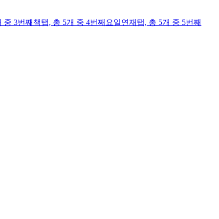
개 중 3번째
책
탭,
총 5개 중 4번째
요일연재
탭,
총 5개 중 5번째