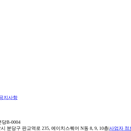
공지사항
당B-0004
 분당구 판교역로 235, 에이치스퀘어 N동 8, 9, 10층
|
사업자 정