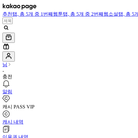
추천
탭,
총 5개 중 1번째
웹툰
탭,
총 5개 중 2번째
웹소설
탭,
총 5
님
-
충전
알림
캐시 PASS VIP
캐시 내역
이용권 내역