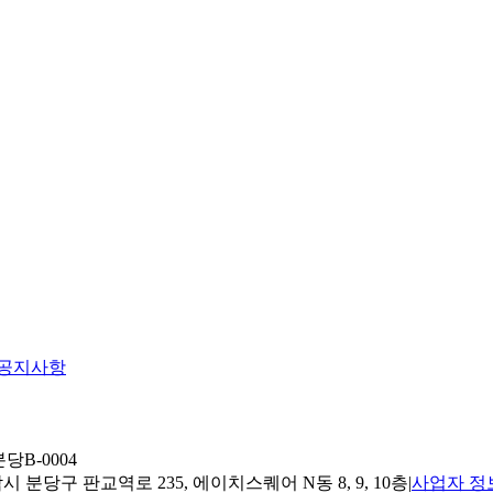
공지사항
당B-0004
 분당구 판교역로 235, 에이치스퀘어 N동 8, 9, 10층
|
사업자 정