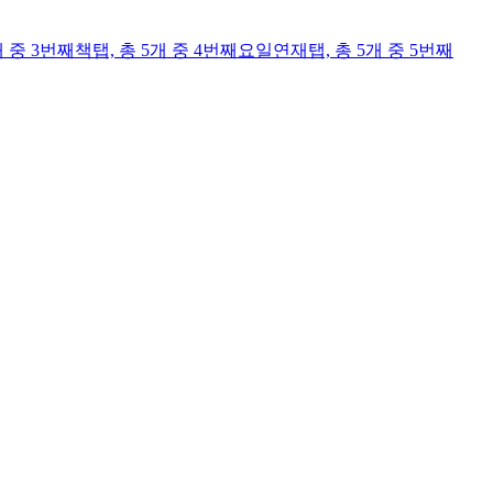
개 중 3번째
책
탭,
총 5개 중 4번째
요일연재
탭,
총 5개 중 5번째