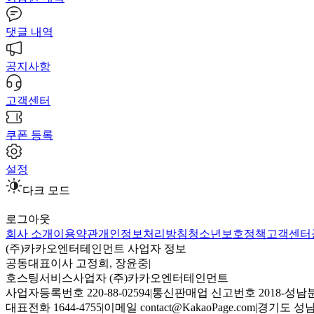
댓글 내역
공지사항
고객센터
쿠폰 등록
설정
다크 모드
로그아웃
회사 소개
이용약관
개인정보처리방침
청소년보호정책
고객센터
(주)카카오엔터테인먼트 사업자 정보
공동대표이사 고정희, 장윤중
|
호스팅서비스사업자 (주)카카오엔터테인먼트
사업자등록번호 220-88-02594
|
통신판매업 신고번호 2018-성남분
대표전화 1644-4755
|
이메일 contact@KakaoPage.com
|
경기도 성남시