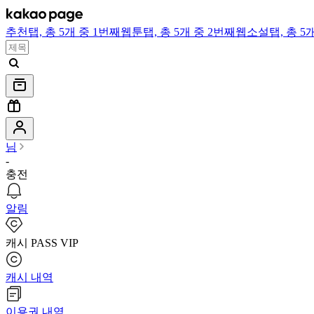
추천
탭,
총 5개 중 1번째
웹툰
탭,
총 5개 중 2번째
웹소설
탭,
총 5
님
-
충전
알림
캐시 PASS VIP
캐시 내역
이용권 내역