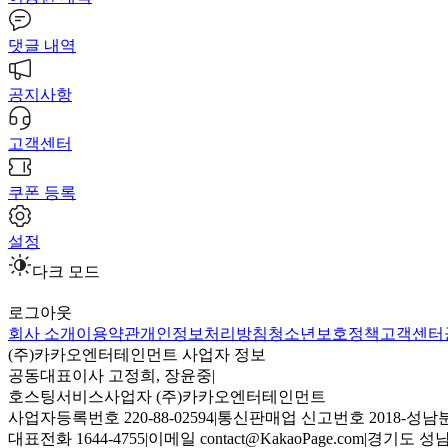
댓글 내역
공지사항
고객센터
쿠폰 등록
설정
다크 모드
로그아웃
회사 소개
이용약관
개인정보처리방침
청소년보호정책
고객센터
(주)카카오엔터테인먼트 사업자 정보
공동대표이사 고정희, 장윤중
|
호스팅서비스사업자 (주)카카오엔터테인먼트
사업자등록번호 220-88-02594
|
통신판매업 신고번호 2018-성남분
대표전화 1644-4755
|
이메일 contact@KakaoPage.com
|
경기도 성남시