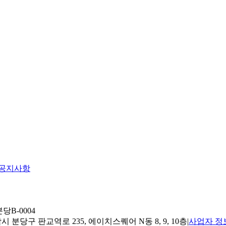
공지사항
당B-0004
 분당구 판교역로 235, 에이치스퀘어 N동 8, 9, 10층
|
사업자 정