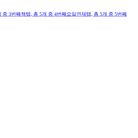
개 중 3번째
책
탭,
총 5개 중 4번째
요일연재
탭,
총 5개 중 5번째