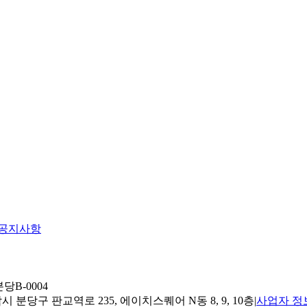
공지사항
당B-0004
 분당구 판교역로 235, 에이치스퀘어 N동 8, 9, 10층
|
사업자 정