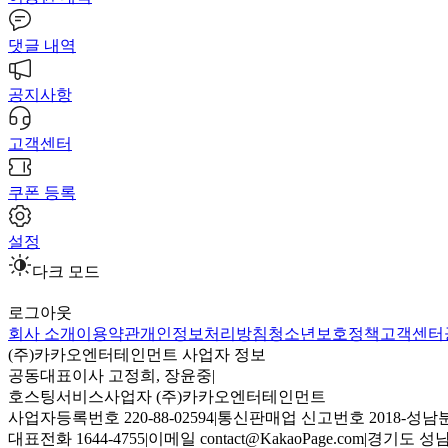
댓글 내역
공지사항
고객센터
쿠폰 등록
설정
다크 모드
로그아웃
회사 소개
이용약관
개인정보처리방침
청소년보호정책
고객센터
(주)카카오엔터테인먼트 사업자 정보
공동대표이사 고정희, 장윤중
|
호스팅서비스사업자 (주)카카오엔터테인먼트
사업자등록번호 220-88-02594
|
통신판매업 신고번호 2018-성남분
대표전화 1644-4755
|
이메일 contact@KakaoPage.com
|
경기도 성남시