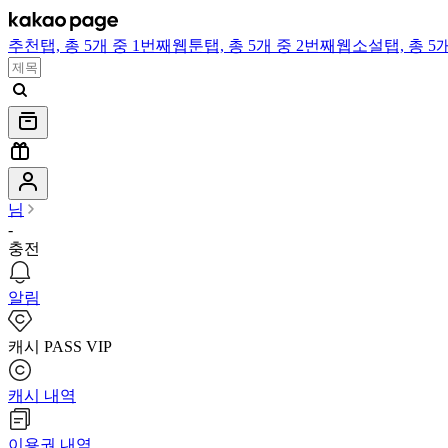
추천
탭,
총 5개 중 1번째
웹툰
탭,
총 5개 중 2번째
웹소설
탭,
총 5
님
-
충전
알림
캐시 PASS VIP
캐시 내역
이용권 내역