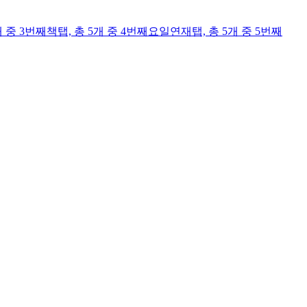
개 중 3번째
책
탭,
총 5개 중 4번째
요일연재
탭,
총 5개 중 5번째