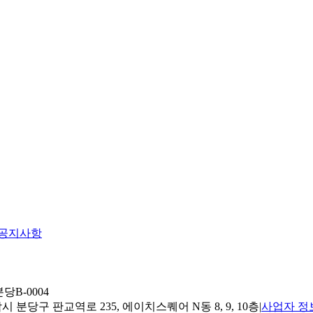
공지사항
당B-0004
 분당구 판교역로 235, 에이치스퀘어 N동 8, 9, 10층
|
사업자 정