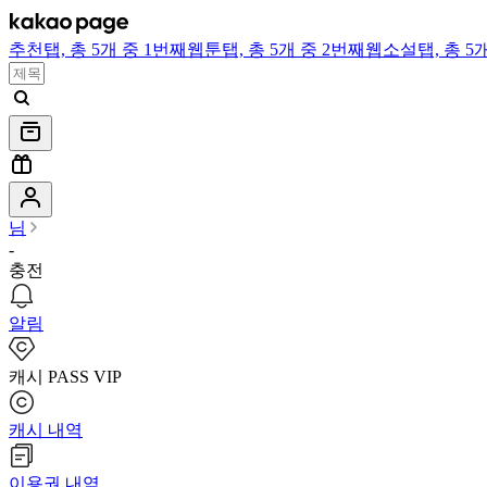
추천
탭,
총 5개 중 1번째
웹툰
탭,
총 5개 중 2번째
웹소설
탭,
총 5
님
-
충전
알림
캐시 PASS VIP
캐시 내역
이용권 내역