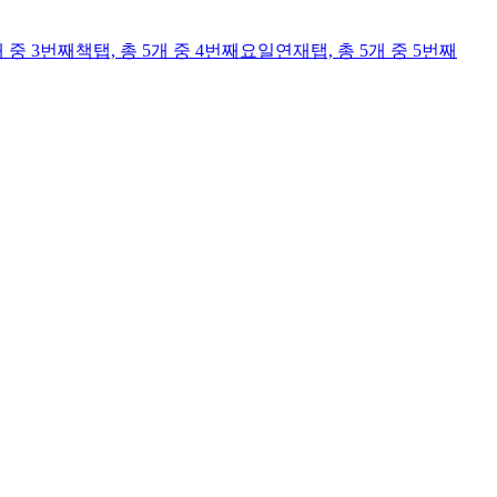
개 중 3번째
책
탭,
총 5개 중 4번째
요일연재
탭,
총 5개 중 5번째