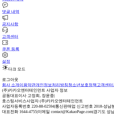
댓글 내역
공지사항
고객센터
쿠폰 등록
설정
다크 모드
로그아웃
회사 소개
이용약관
개인정보처리방침
청소년보호정책
고객센터
(주)카카오엔터테인먼트 사업자 정보
공동대표이사 고정희, 장윤중
|
호스팅서비스사업자 (주)카카오엔터테인먼트
사업자등록번호 220-88-02594
|
통신판매업 신고번호 2018-성남분
대표전화 1644-4755
|
이메일 contact@KakaoPage.com
|
경기도 성남시