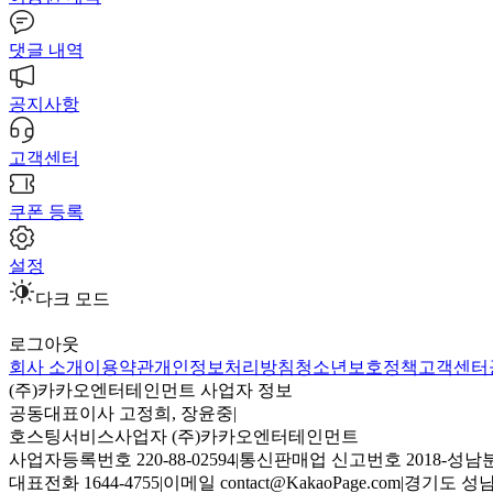
댓글 내역
공지사항
고객센터
쿠폰 등록
설정
다크 모드
로그아웃
회사 소개
이용약관
개인정보처리방침
청소년보호정책
고객센터
(주)카카오엔터테인먼트 사업자 정보
공동대표이사 고정희, 장윤중
|
호스팅서비스사업자 (주)카카오엔터테인먼트
사업자등록번호 220-88-02594
|
통신판매업 신고번호 2018-성남분
대표전화 1644-4755
|
이메일 contact@KakaoPage.com
|
경기도 성남시