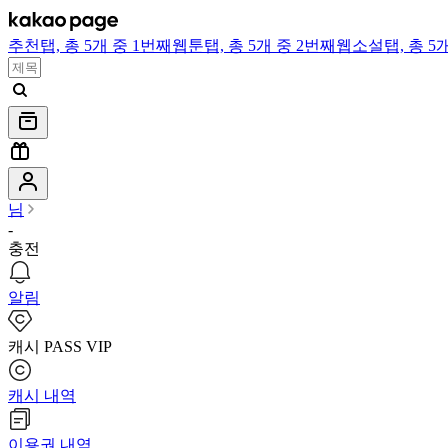
추천
탭,
총 5개 중 1번째
웹툰
탭,
총 5개 중 2번째
웹소설
탭,
총 5
님
-
충전
알림
캐시 PASS VIP
캐시 내역
이용권 내역