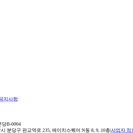
공지사항
당B-0004
 분당구 판교역로 235, 에이치스퀘어 N동 8, 9, 10층
|
사업자 정