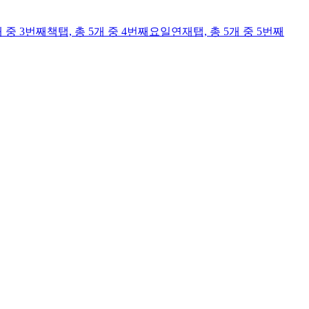
개 중 3번째
책
탭,
총 5개 중 4번째
요일연재
탭,
총 5개 중 5번째