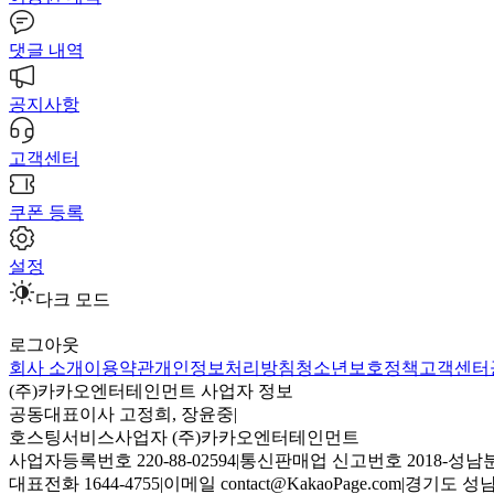
댓글 내역
공지사항
고객센터
쿠폰 등록
설정
다크 모드
로그아웃
회사 소개
이용약관
개인정보처리방침
청소년보호정책
고객센터
(주)카카오엔터테인먼트 사업자 정보
공동대표이사 고정희, 장윤중
|
호스팅서비스사업자 (주)카카오엔터테인먼트
사업자등록번호 220-88-02594
|
통신판매업 신고번호 2018-성남분
대표전화 1644-4755
|
이메일 contact@KakaoPage.com
|
경기도 성남시