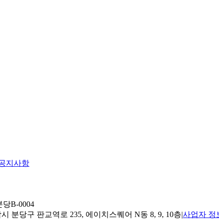
공지사항
당B-0004
 분당구 판교역로 235, 에이치스퀘어 N동 8, 9, 10층
|
사업자 정