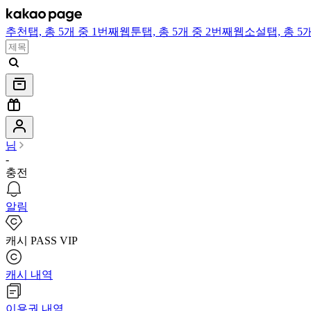
추천
탭,
총 5개 중 1번째
웹툰
탭,
총 5개 중 2번째
웹소설
탭,
총 5
님
-
충전
알림
캐시 PASS VIP
캐시 내역
이용권 내역