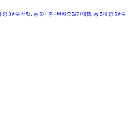
개 중 3번째
책
탭,
총 5개 중 4번째
요일연재
탭,
총 5개 중 5번째