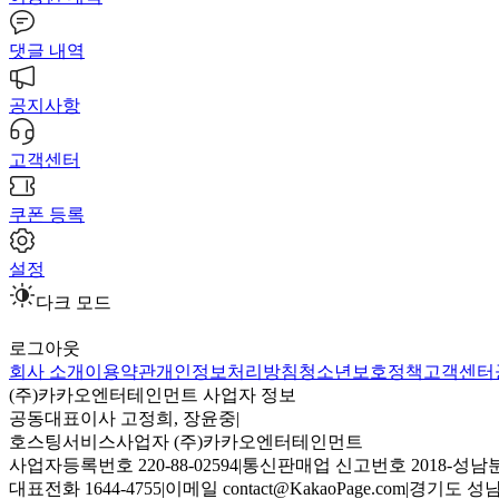
댓글 내역
공지사항
고객센터
쿠폰 등록
설정
다크 모드
로그아웃
회사 소개
이용약관
개인정보처리방침
청소년보호정책
고객센터
(주)카카오엔터테인먼트 사업자 정보
공동대표이사 고정희, 장윤중
|
호스팅서비스사업자 (주)카카오엔터테인먼트
사업자등록번호 220-88-02594
|
통신판매업 신고번호 2018-성남분
대표전화 1644-4755
|
이메일 contact@KakaoPage.com
|
경기도 성남시