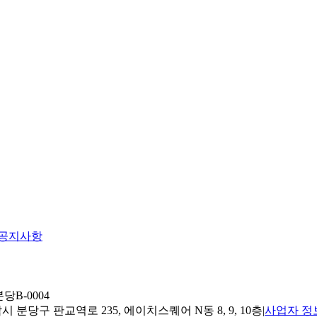
공지사항
당B-0004
 분당구 판교역로 235, 에이치스퀘어 N동 8, 9, 10층
|
사업자 정