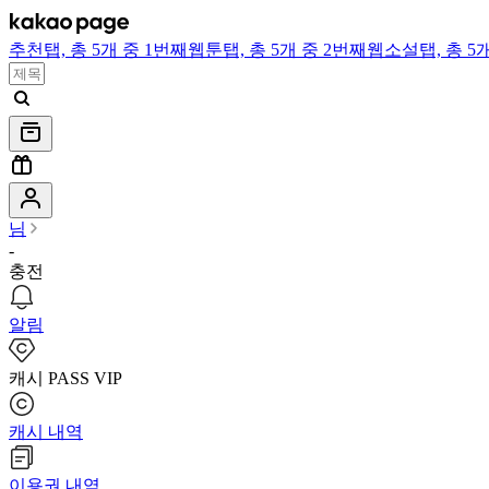
추천
탭,
총 5개 중 1번째
웹툰
탭,
총 5개 중 2번째
웹소설
탭,
총 5
님
-
충전
알림
캐시 PASS VIP
캐시 내역
이용권 내역