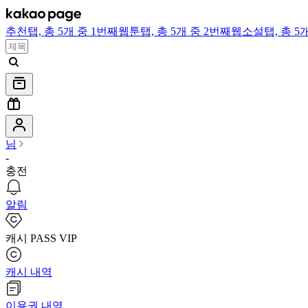
추천
탭,
총 5개 중 1번째
웹툰
탭,
총 5개 중 2번째
웹소설
탭,
총 5
님
-
충전
알림
캐시 PASS VIP
캐시 내역
이용권 내역