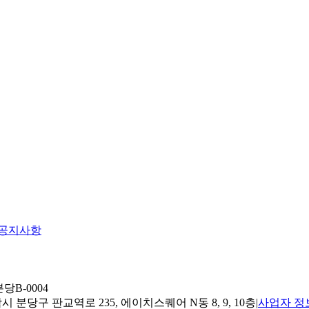
공지사항
당B-0004
 분당구 판교역로 235, 에이치스퀘어 N동 8, 9, 10층
|
사업자 정