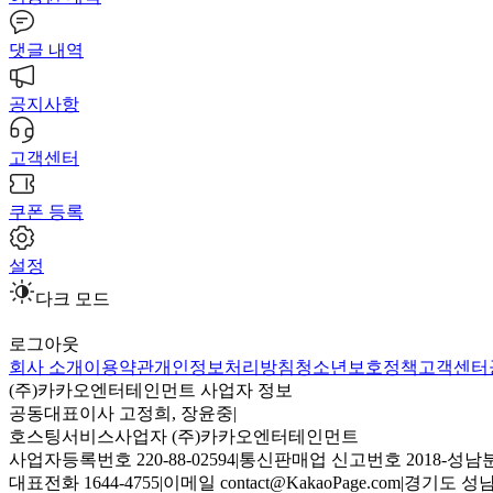
댓글 내역
공지사항
고객센터
쿠폰 등록
설정
다크 모드
로그아웃
회사 소개
이용약관
개인정보처리방침
청소년보호정책
고객센터
(주)카카오엔터테인먼트 사업자 정보
공동대표이사 고정희, 장윤중
|
호스팅서비스사업자 (주)카카오엔터테인먼트
사업자등록번호 220-88-02594
|
통신판매업 신고번호 2018-성남분
대표전화 1644-4755
|
이메일 contact@KakaoPage.com
|
경기도 성남시