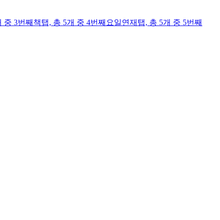
개 중 3번째
책
탭,
총 5개 중 4번째
요일연재
탭,
총 5개 중 5번째