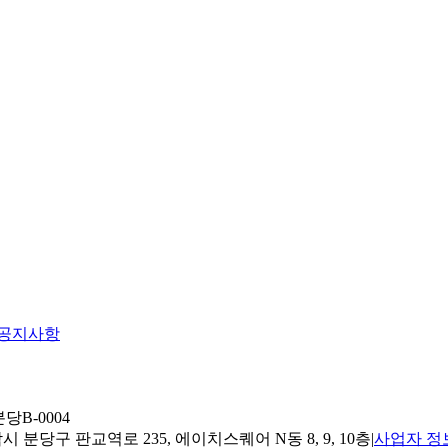
공지사항
당B-0004
 분당구 판교역로 235, 에이치스퀘어 N동 8, 9, 10층
|
사업자 정