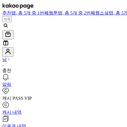
추천
탭,
총 5개 중 1번째
웹툰
탭,
총 5개 중 2번째
웹소설
탭,
총 5
님
-
충전
알림
캐시 PASS VIP
캐시 내역
이용권 내역