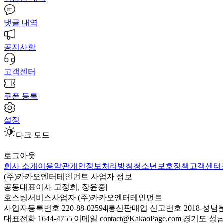
댓글 내역
공지사항
고객센터
쿠폰 등록
설정
다크 모드
로그아웃
회사 소개
이용약관
개인정보처리방침
청소년보호정책
고객센터
(주)카카오엔터테인먼트 사업자 정보
공동대표이사 고정희, 장윤중
|
호스팅서비스사업자 (주)카카오엔터테인먼트
사업자등록번호 220-88-02594
|
통신판매업 신고번호 2018-성남분
대표전화 1644-4755
|
이메일 contact@KakaoPage.com
|
경기도 성남시