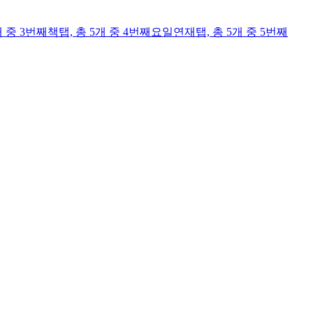
개 중 3번째
책
탭,
총 5개 중 4번째
요일연재
탭,
총 5개 중 5번째