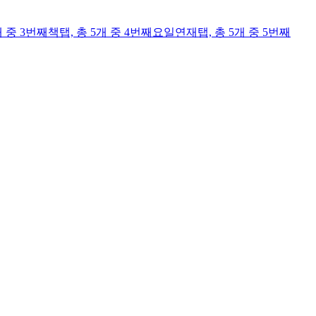
개 중 3번째
책
탭,
총 5개 중 4번째
요일연재
탭,
총 5개 중 5번째