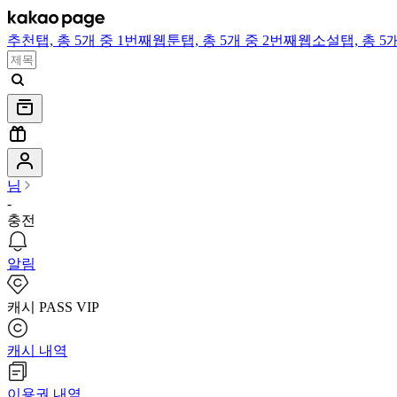
추천
탭,
총 5개 중 1번째
웹툰
탭,
총 5개 중 2번째
웹소설
탭,
총 5
님
-
충전
알림
캐시 PASS VIP
캐시 내역
이용권 내역