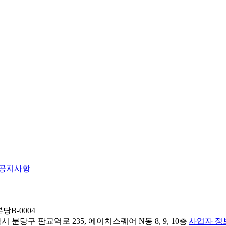
공지사항
당B-0004
 분당구 판교역로 235, 에이치스퀘어 N동 8, 9, 10층
|
사업자 정