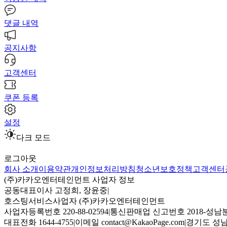
댓글 내역
공지사항
고객센터
쿠폰 등록
설정
다크 모드
로그아웃
회사 소개
이용약관
개인정보처리방침
청소년보호정책
고객센터
(주)카카오엔터테인먼트 사업자 정보
공동대표이사 고정희, 장윤중
|
호스팅서비스사업자 (주)카카오엔터테인먼트
사업자등록번호 220-88-02594
|
통신판매업 신고번호 2018-성남분
대표전화 1644-4755
|
이메일 contact@KakaoPage.com
|
경기도 성남시