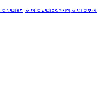
개 중 3번째
책
탭,
총 5개 중 4번째
요일연재
탭,
총 5개 중 5번째