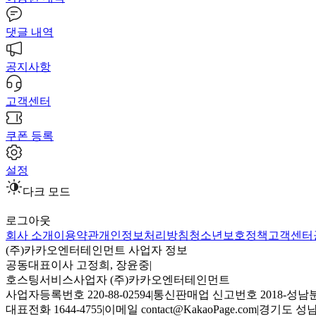
댓글 내역
공지사항
고객센터
쿠폰 등록
설정
다크 모드
로그아웃
회사 소개
이용약관
개인정보처리방침
청소년보호정책
고객센터
(주)카카오엔터테인먼트 사업자 정보
공동대표이사 고정희, 장윤중
|
호스팅서비스사업자 (주)카카오엔터테인먼트
사업자등록번호 220-88-02594
|
통신판매업 신고번호 2018-성남분
대표전화 1644-4755
|
이메일 contact@KakaoPage.com
|
경기도 성남시