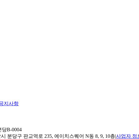
공지사항
당B-0004
 분당구 판교역로 235, 에이치스퀘어 N동 8, 9, 10층
|
사업자 정