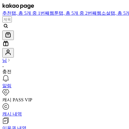
추천
탭,
총 5개 중 1번째
웹툰
탭,
총 5개 중 2번째
웹소설
탭,
총 5
님
-
충전
알림
캐시 PASS VIP
캐시 내역
이용권 내역