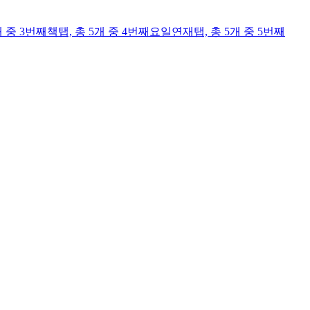
개 중 3번째
책
탭,
총 5개 중 4번째
요일연재
탭,
총 5개 중 5번째