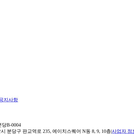
공지사항
당B-0004
 분당구 판교역로 235, 에이치스퀘어 N동 8, 9, 10층
|
사업자 정