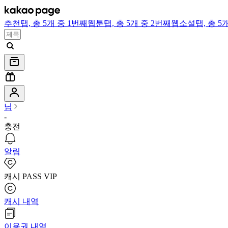
추천
탭,
총 5개 중 1번째
웹툰
탭,
총 5개 중 2번째
웹소설
탭,
총 5
님
-
충전
알림
캐시 PASS VIP
캐시 내역
이용권 내역