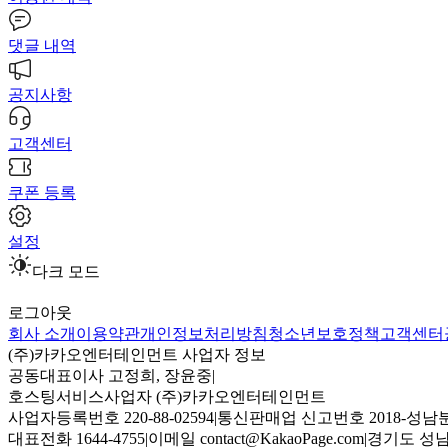
댓글 내역
공지사항
고객센터
쿠폰 등록
설정
다크 모드
로그아웃
회사 소개
이용약관
개인정보처리방침
청소년보호정책
고객센터
(주)카카오엔터테인먼트 사업자 정보
공동대표이사 고정희, 장윤중
|
호스팅서비스사업자 (주)카카오엔터테인먼트
사업자등록번호 220-88-02594
|
통신판매업 신고번호 2018-성남분
대표전화 1644-4755
|
이메일 contact@KakaoPage.com
|
경기도 성남시