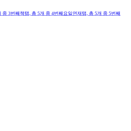
개 중 3번째
책
탭,
총 5개 중 4번째
요일연재
탭,
총 5개 중 5번째