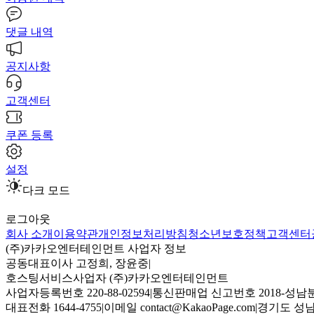
댓글 내역
공지사항
고객센터
쿠폰 등록
설정
다크 모드
로그아웃
회사 소개
이용약관
개인정보처리방침
청소년보호정책
고객센터
(주)카카오엔터테인먼트 사업자 정보
공동대표이사 고정희, 장윤중
|
호스팅서비스사업자 (주)카카오엔터테인먼트
사업자등록번호 220-88-02594
|
통신판매업 신고번호 2018-성남분
대표전화 1644-4755
|
이메일 contact@KakaoPage.com
|
경기도 성남시