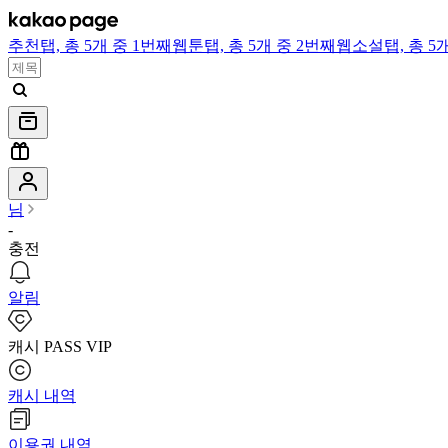
추천
탭,
총 5개 중 1번째
웹툰
탭,
총 5개 중 2번째
웹소설
탭,
총 5
님
-
충전
알림
캐시 PASS VIP
캐시 내역
이용권 내역