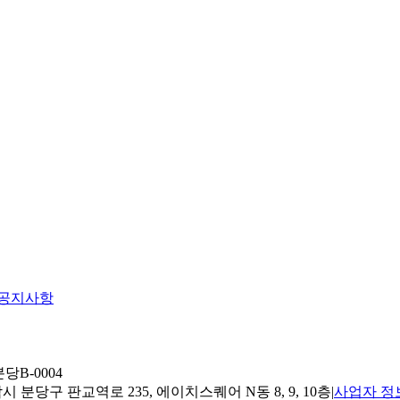
공지사항
당B-0004
 분당구 판교역로 235, 에이치스퀘어 N동 8, 9, 10층
|
사업자 정