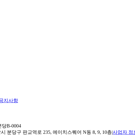
공지사항
당B-0004
 분당구 판교역로 235, 에이치스퀘어 N동 8, 9, 10층
|
사업자 정