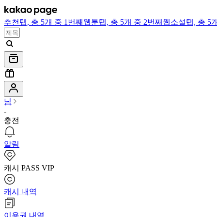
추천
탭,
총 5개 중 1번째
웹툰
탭,
총 5개 중 2번째
웹소설
탭,
총 5
님
-
충전
알림
캐시 PASS VIP
캐시 내역
이용권 내역