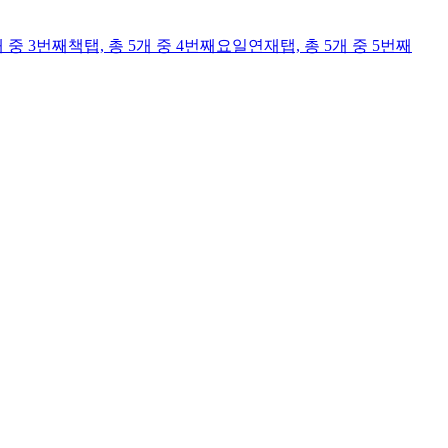
개 중 3번째
책
탭,
총 5개 중 4번째
요일연재
탭,
총 5개 중 5번째