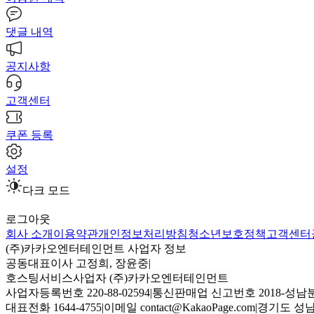
댓글 내역
공지사항
고객센터
쿠폰 등록
설정
다크 모드
로그아웃
회사 소개
이용약관
개인정보처리방침
청소년보호정책
고객센터
(주)카카오엔터테인먼트 사업자 정보
공동대표이사 고정희, 장윤중
|
호스팅서비스사업자 (주)카카오엔터테인먼트
사업자등록번호 220-88-02594
|
통신판매업 신고번호 2018-성남분
대표전화 1644-4755
|
이메일 contact@KakaoPage.com
|
경기도 성남시