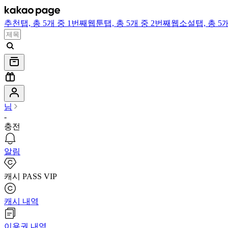
추천
탭,
총 5개 중 1번째
웹툰
탭,
총 5개 중 2번째
웹소설
탭,
총 5
님
-
충전
알림
캐시 PASS VIP
캐시 내역
이용권 내역