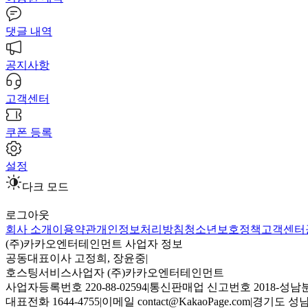
댓글 내역
공지사항
고객센터
쿠폰 등록
설정
다크 모드
로그아웃
회사 소개
이용약관
개인정보처리방침
청소년보호정책
고객센터
(주)카카오엔터테인먼트 사업자 정보
공동대표이사 고정희, 장윤중
|
호스팅서비스사업자 (주)카카오엔터테인먼트
사업자등록번호 220-88-02594
|
통신판매업 신고번호 2018-성남분
대표전화 1644-4755
|
이메일 contact@KakaoPage.com
|
경기도 성남시