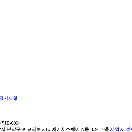
공지사항
당B-0004
 분당구 판교역로 235, 에이치스퀘어 N동 8, 9, 10층
|
사업자 정