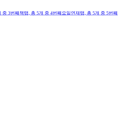
개 중 3번째
책
탭,
총 5개 중 4번째
요일연재
탭,
총 5개 중 5번째