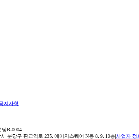
공지사항
당B-0004
 분당구 판교역로 235, 에이치스퀘어 N동 8, 9, 10층
|
사업자 정