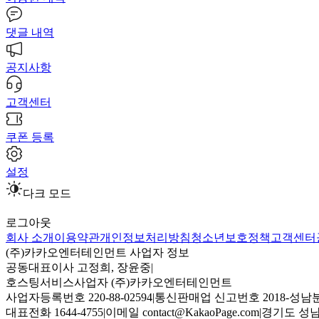
댓글 내역
공지사항
고객센터
쿠폰 등록
설정
다크 모드
로그아웃
회사 소개
이용약관
개인정보처리방침
청소년보호정책
고객센터
(주)카카오엔터테인먼트 사업자 정보
공동대표이사 고정희, 장윤중
|
호스팅서비스사업자 (주)카카오엔터테인먼트
사업자등록번호 220-88-02594
|
통신판매업 신고번호 2018-성남분
대표전화 1644-4755
|
이메일 contact@KakaoPage.com
|
경기도 성남시