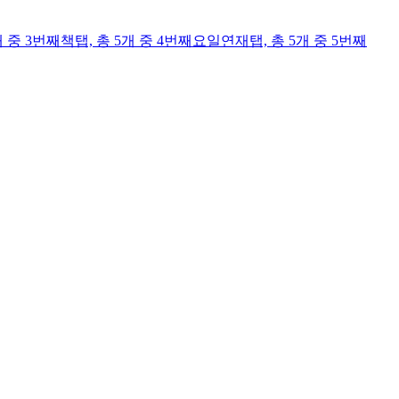
개 중 3번째
책
탭,
총 5개 중 4번째
요일연재
탭,
총 5개 중 5번째