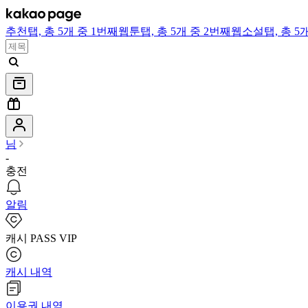
추천
탭,
총 5개 중 1번째
웹툰
탭,
총 5개 중 2번째
웹소설
탭,
총 5
님
-
충전
알림
캐시 PASS VIP
캐시 내역
이용권 내역