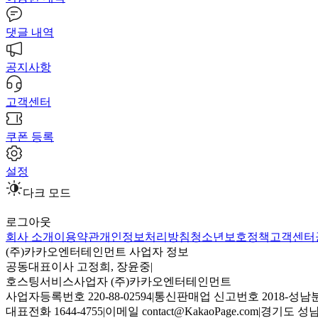
댓글 내역
공지사항
고객센터
쿠폰 등록
설정
다크 모드
로그아웃
회사 소개
이용약관
개인정보처리방침
청소년보호정책
고객센터
(주)카카오엔터테인먼트 사업자 정보
공동대표이사 고정희, 장윤중
|
호스팅서비스사업자 (주)카카오엔터테인먼트
사업자등록번호 220-88-02594
|
통신판매업 신고번호 2018-성남분
대표전화 1644-4755
|
이메일 contact@KakaoPage.com
|
경기도 성남시