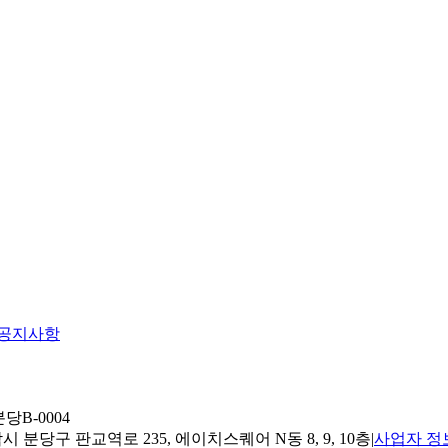
공지사항
당B-0004
 분당구 판교역로 235, 에이치스퀘어 N동 8, 9, 10층
|
사업자 정