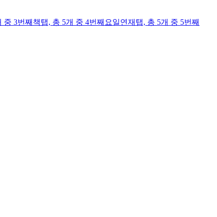
개 중 3번째
책
탭,
총 5개 중 4번째
요일연재
탭,
총 5개 중 5번째