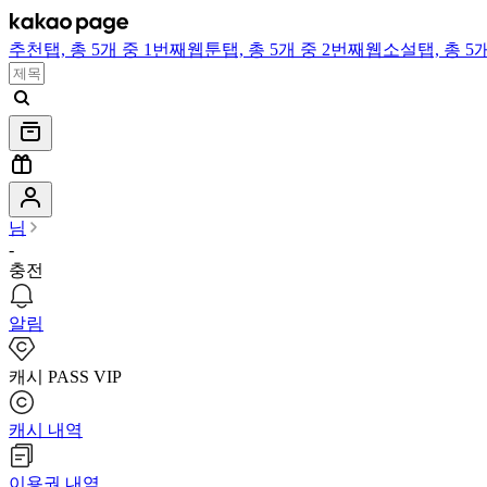
추천
탭,
총 5개 중 1번째
웹툰
탭,
총 5개 중 2번째
웹소설
탭,
총 5
님
-
충전
알림
캐시 PASS VIP
캐시 내역
이용권 내역