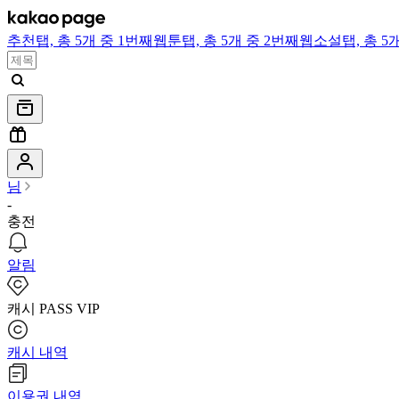
추천
탭,
총 5개 중 1번째
웹툰
탭,
총 5개 중 2번째
웹소설
탭,
총 5
님
-
충전
알림
캐시 PASS VIP
캐시 내역
이용권 내역