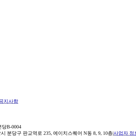
공지사항
당B-0004
 분당구 판교역로 235, 에이치스퀘어 N동 8, 9, 10층
|
사업자 정