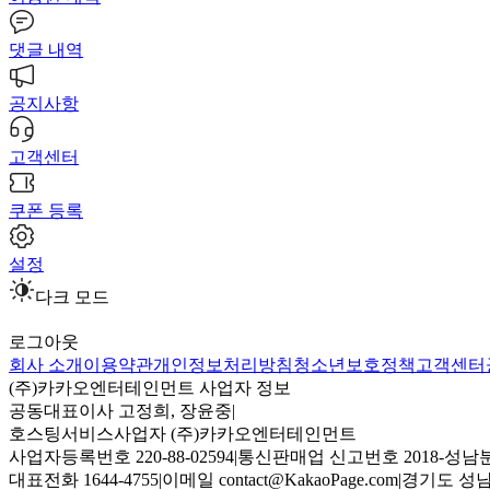
댓글 내역
공지사항
고객센터
쿠폰 등록
설정
다크 모드
로그아웃
회사 소개
이용약관
개인정보처리방침
청소년보호정책
고객센터
(주)카카오엔터테인먼트 사업자 정보
공동대표이사 고정희, 장윤중
|
호스팅서비스사업자 (주)카카오엔터테인먼트
사업자등록번호 220-88-02594
|
통신판매업 신고번호 2018-성남분
대표전화 1644-4755
|
이메일 contact@KakaoPage.com
|
경기도 성남시