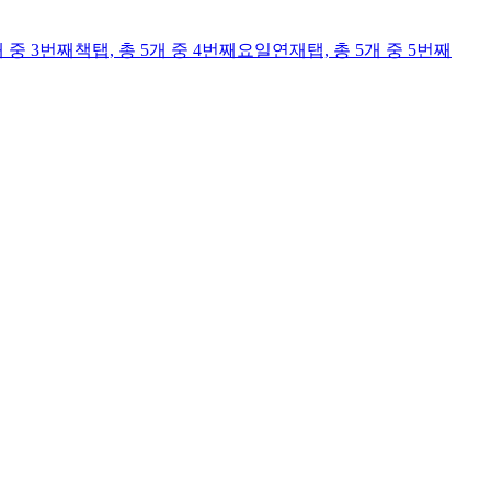
개 중 3번째
책
탭,
총 5개 중 4번째
요일연재
탭,
총 5개 중 5번째