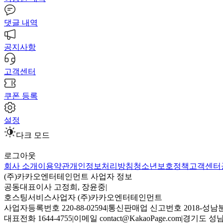
댓글 내역
공지사항
고객센터
쿠폰 등록
설정
다크 모드
로그아웃
회사 소개
이용약관
개인정보처리방침
청소년보호정책
고객센터
(주)카카오엔터테인먼트 사업자 정보
공동대표이사 고정희, 장윤중
|
호스팅서비스사업자 (주)카카오엔터테인먼트
사업자등록번호 220-88-02594
|
통신판매업 신고번호 2018-성남분
대표전화 1644-4755
|
이메일 contact@KakaoPage.com
|
경기도 성남시