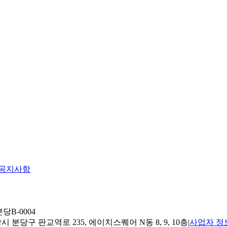
공지사항
당B-0004
 분당구 판교역로 235, 에이치스퀘어 N동 8, 9, 10층
|
사업자 정