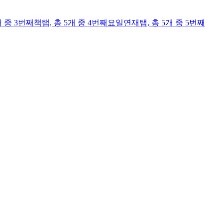
개 중 3번째
책
탭,
총 5개 중 4번째
요일연재
탭,
총 5개 중 5번째