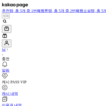
추천
탭,
총 5개 중 1번째
웹툰
탭,
총 5개 중 2번째
웹소설
탭,
총 5
님
-
충전
알림
캐시 PASS VIP
캐시 내역
이용권 내역