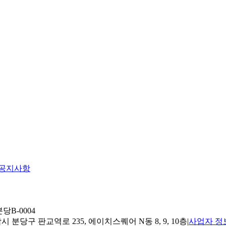
공지사항
당B-0004
 분당구 판교역로 235, 에이치스퀘어 N동 8, 9, 10층
|
사업자 정