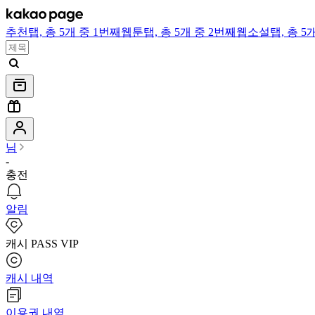
추천
탭,
총 5개 중 1번째
웹툰
탭,
총 5개 중 2번째
웹소설
탭,
총 5
님
-
충전
알림
캐시 PASS VIP
캐시 내역
이용권 내역