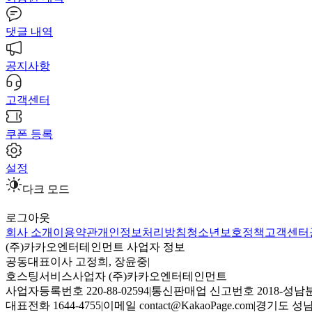
댓글 내역
공지사항
고객센터
쿠폰 등록
설정
다크 모드
로그아웃
회사 소개
이용약관
개인정보처리방침
청소년보호정책
고객센터
(주)카카오엔터테인먼트 사업자 정보
공동대표이사 고정희, 장윤중
|
호스팅서비스사업자 (주)카카오엔터테인먼트
사업자등록번호 220-88-02594
|
통신판매업 신고번호 2018-성남분
대표전화 1644-4755
|
이메일 contact@KakaoPage.com
|
경기도 성남시