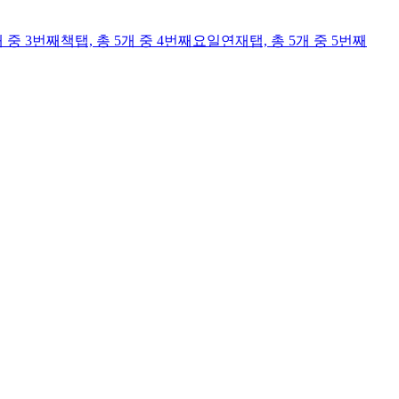
개 중 3번째
책
탭,
총 5개 중 4번째
요일연재
탭,
총 5개 중 5번째