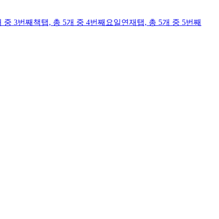
개 중 3번째
책
탭,
총 5개 중 4번째
요일연재
탭,
총 5개 중 5번째