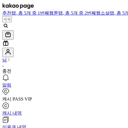
추천
탭,
총 5개 중 1번째
웹툰
탭,
총 5개 중 2번째
웹소설
탭,
총 5
님
-
충전
알림
캐시 PASS VIP
캐시 내역
이용권 내역