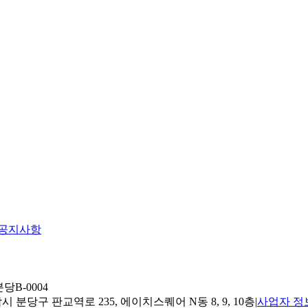
공지사항
당B-0004
 분당구 판교역로 235, 에이치스퀘어 N동 8, 9, 10층
|
사업자 정