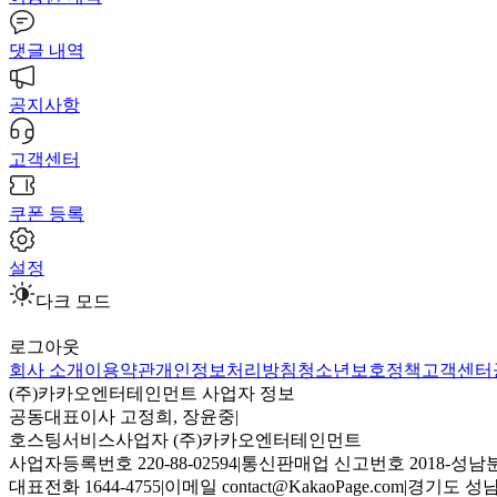
댓글 내역
공지사항
고객센터
쿠폰 등록
설정
다크 모드
로그아웃
회사 소개
이용약관
개인정보처리방침
청소년보호정책
고객센터
(주)카카오엔터테인먼트 사업자 정보
공동대표이사 고정희, 장윤중
|
호스팅서비스사업자 (주)카카오엔터테인먼트
사업자등록번호 220-88-02594
|
통신판매업 신고번호 2018-성남분
대표전화 1644-4755
|
이메일 contact@KakaoPage.com
|
경기도 성남시