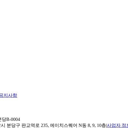
공지사항
당B-0004
 분당구 판교역로 235, 에이치스퀘어 N동 8, 9, 10층
|
사업자 정