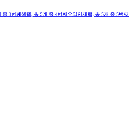
개 중 3번째
책
탭,
총 5개 중 4번째
요일연재
탭,
총 5개 중 5번째