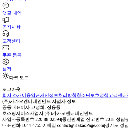
댓글 내역
공지사항
고객센터
쿠폰 등록
설정
다크 모드
로그아웃
회사 소개
이용약관
개인정보처리방침
청소년보호정책
고객센터
(주)카카오엔터테인먼트 사업자 정보
공동대표이사 고정희, 장윤중
|
호스팅서비스사업자 (주)카카오엔터테인먼트
사업자등록번호 220-88-02594
|
통신판매업 신고번호 2018-성남분
대표전화 1644-4755
|
이메일 contact@KakaoPage.com
|
경기도 성남시