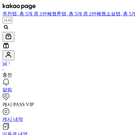
추천
탭,
총 5개 중 1번째
웹툰
탭,
총 5개 중 2번째
웹소설
탭,
총 5
님
-
충전
알림
캐시 PASS VIP
캐시 내역
이용권 내역