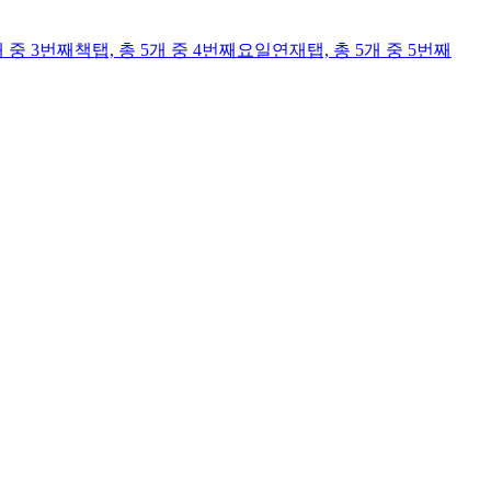
개 중 3번째
책
탭,
총 5개 중 4번째
요일연재
탭,
총 5개 중 5번째