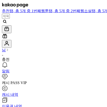
추천
탭,
총 5개 중 1번째
웹툰
탭,
총 5개 중 2번째
웹소설
탭,
총 5
님
-
충전
알림
캐시 PASS VIP
캐시 내역
이용권 내역