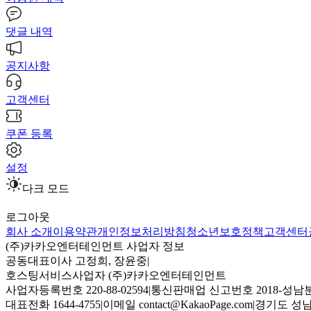
댓글 내역
공지사항
고객센터
쿠폰 등록
설정
다크 모드
로그아웃
회사 소개
이용약관
개인정보처리방침
청소년보호정책
고객센터
(주)카카오엔터테인먼트 사업자 정보
공동대표이사 고정희, 장윤중
|
호스팅서비스사업자 (주)카카오엔터테인먼트
사업자등록번호 220-88-02594
|
통신판매업 신고번호 2018-성남분
대표전화 1644-4755
|
이메일 contact@KakaoPage.com
|
경기도 성남시