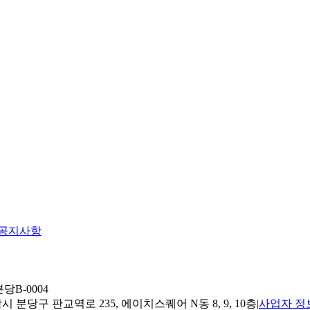
공지사항
당B-0004
 분당구 판교역로 235, 에이치스퀘어 N동 8, 9, 10층
|
사업자 정