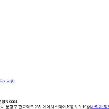
공지사항
당B-0004
 분당구 판교역로 235, 에이치스퀘어 N동 8, 9, 10층
|
사업자 정