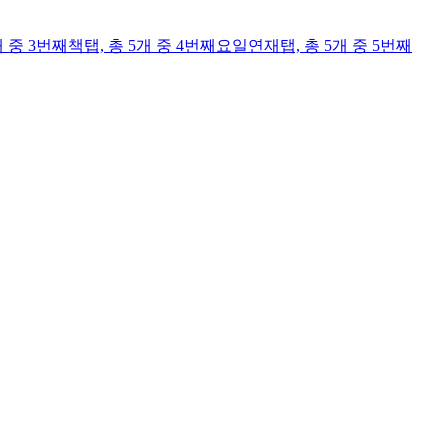
개 중 3번째
책
탭,
총 5개 중 4번째
요일연재
탭,
총 5개 중 5번째