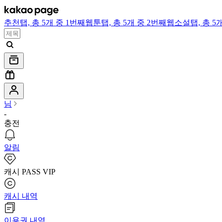
추천
탭,
총 5개 중 1번째
웹툰
탭,
총 5개 중 2번째
웹소설
탭,
총 5
님
-
충전
알림
캐시 PASS VIP
캐시 내역
이용권 내역