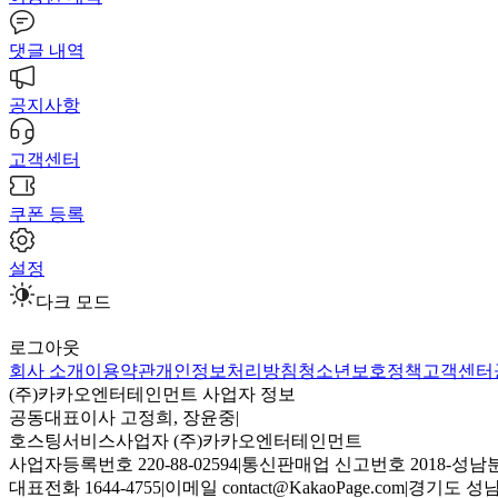
댓글 내역
공지사항
고객센터
쿠폰 등록
설정
다크 모드
로그아웃
회사 소개
이용약관
개인정보처리방침
청소년보호정책
고객센터
(주)카카오엔터테인먼트 사업자 정보
공동대표이사 고정희, 장윤중
|
호스팅서비스사업자 (주)카카오엔터테인먼트
사업자등록번호 220-88-02594
|
통신판매업 신고번호 2018-성남분
대표전화 1644-4755
|
이메일 contact@KakaoPage.com
|
경기도 성남시