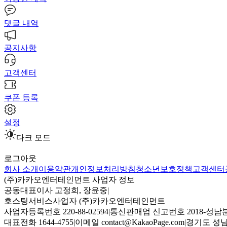
댓글 내역
공지사항
고객센터
쿠폰 등록
설정
다크 모드
로그아웃
회사 소개
이용약관
개인정보처리방침
청소년보호정책
고객센터
(주)카카오엔터테인먼트 사업자 정보
공동대표이사 고정희, 장윤중
|
호스팅서비스사업자 (주)카카오엔터테인먼트
사업자등록번호 220-88-02594
|
통신판매업 신고번호 2018-성남분
대표전화 1644-4755
|
이메일 contact@KakaoPage.com
|
경기도 성남시