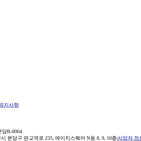
공지사항
당B-0004
 분당구 판교역로 235, 에이치스퀘어 N동 8, 9, 10층
|
사업자 정