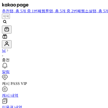
추천
탭,
총 5개 중 1번째
웹툰
탭,
총 5개 중 2번째
웹소설
탭,
총 5
님
-
충전
알림
캐시 PASS VIP
캐시 내역
이용권 내역