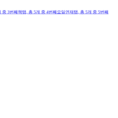
개 중 3번째
책
탭,
총 5개 중 4번째
요일연재
탭,
총 5개 중 5번째