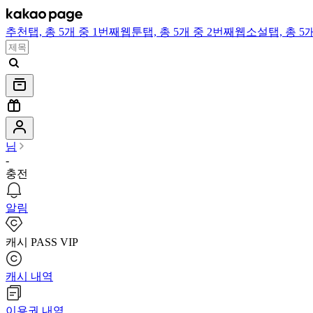
추천
탭,
총 5개 중 1번째
웹툰
탭,
총 5개 중 2번째
웹소설
탭,
총 5
님
-
충전
알림
캐시 PASS VIP
캐시 내역
이용권 내역