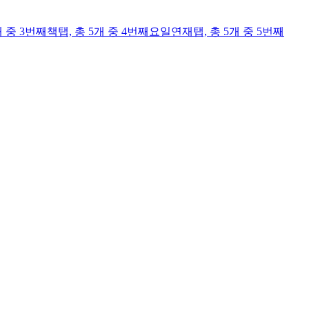
개 중 3번째
책
탭,
총 5개 중 4번째
요일연재
탭,
총 5개 중 5번째