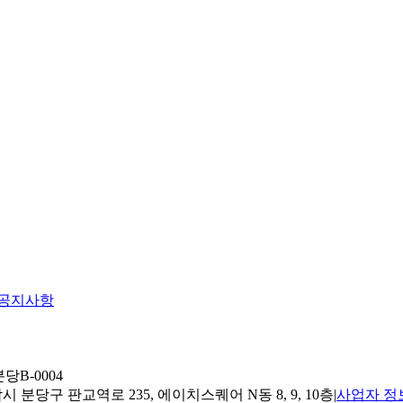
공지사항
당B-0004
 분당구 판교역로 235, 에이치스퀘어 N동 8, 9, 10층
|
사업자 정