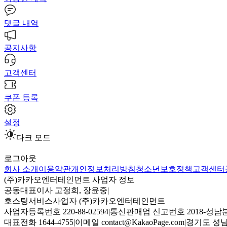
댓글 내역
공지사항
고객센터
쿠폰 등록
설정
다크 모드
로그아웃
회사 소개
이용약관
개인정보처리방침
청소년보호정책
고객센터
(주)카카오엔터테인먼트 사업자 정보
공동대표이사 고정희, 장윤중
|
호스팅서비스사업자 (주)카카오엔터테인먼트
사업자등록번호 220-88-02594
|
통신판매업 신고번호 2018-성남분
대표전화 1644-4755
|
이메일 contact@KakaoPage.com
|
경기도 성남시