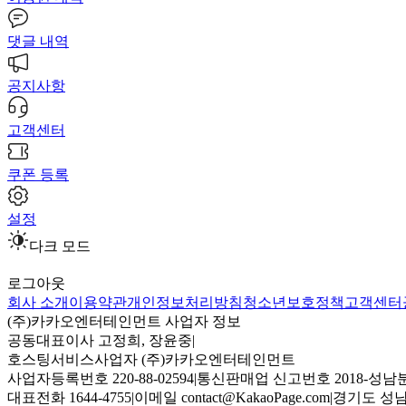
댓글 내역
공지사항
고객센터
쿠폰 등록
설정
다크 모드
로그아웃
회사 소개
이용약관
개인정보처리방침
청소년보호정책
고객센터
(주)카카오엔터테인먼트 사업자 정보
공동대표이사 고정희, 장윤중
|
호스팅서비스사업자 (주)카카오엔터테인먼트
사업자등록번호 220-88-02594
|
통신판매업 신고번호 2018-성남분
대표전화 1644-4755
|
이메일 contact@KakaoPage.com
|
경기도 성남시