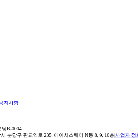
공지사항
당B-0004
 분당구 판교역로 235, 에이치스퀘어 N동 8, 9, 10층
|
사업자 정