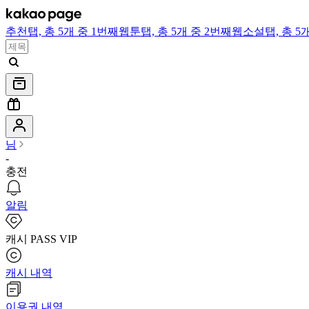
추천
탭,
총 5개 중 1번째
웹툰
탭,
총 5개 중 2번째
웹소설
탭,
총 5
님
-
충전
알림
캐시 PASS VIP
캐시 내역
이용권 내역