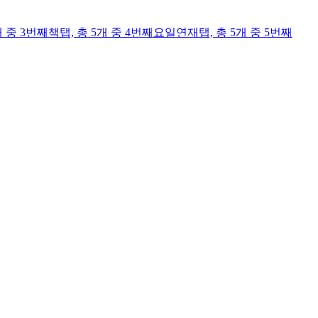
개 중 3번째
책
탭,
총 5개 중 4번째
요일연재
탭,
총 5개 중 5번째