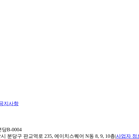
공지사항
당B-0004
 분당구 판교역로 235, 에이치스퀘어 N동 8, 9, 10층
|
사업자 정