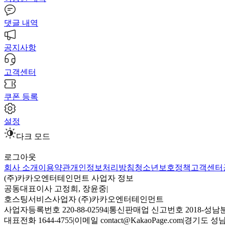
댓글 내역
공지사항
고객센터
쿠폰 등록
설정
다크 모드
로그아웃
회사 소개
이용약관
개인정보처리방침
청소년보호정책
고객센터
(주)카카오엔터테인먼트 사업자 정보
공동대표이사 고정희, 장윤중
|
호스팅서비스사업자 (주)카카오엔터테인먼트
사업자등록번호 220-88-02594
|
통신판매업 신고번호 2018-성남분
대표전화 1644-4755
|
이메일 contact@KakaoPage.com
|
경기도 성남시