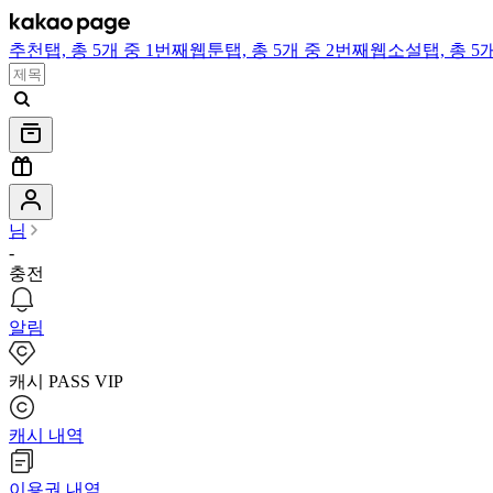
추천
탭,
총 5개 중 1번째
웹툰
탭,
총 5개 중 2번째
웹소설
탭,
총 5
님
-
충전
알림
캐시 PASS VIP
캐시 내역
이용권 내역