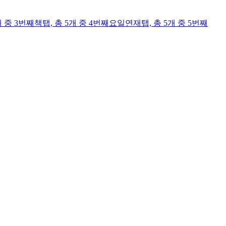
개 중 3번째
책
탭,
총 5개 중 4번째
요일연재
탭,
총 5개 중 5번째